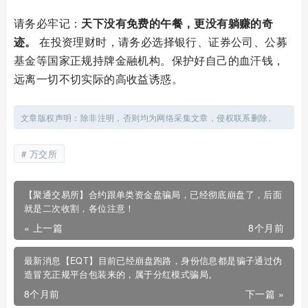
请务必牢记：
天下没有免费的午餐，更没有躺赚的奇
迹。
​ 在投资理财时，请务必选择银行、证券公司、公募
基金等国家正规持牌金融机构。保护好自己的血汗钱，
远离一切不切实际的高收益诱惑。
文章版权声明：除非注明，否则均为网络采集文章，侵权联系删除。
万交所
【聚通交易所】合约跟单类资金盘骗局，已经彻底崩盘了，后面
就是二次收割，各位注意！
« 上一篇
8个月前
最新消息【EQT】目前已经崩盘跑路，身份信息都是骗子通过伪
造冒充正规平台包装来的，属于分红模式骗局。
8个月前
下一篇 »