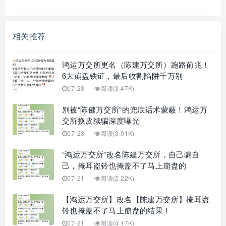
相关推荐
鸿运万交所更名（陈建万交所）跑路前兆！
6大崩盘铁证，最后收割陷阱千万别
07-23
阅读(3.47K)
别被“陈健万交所”的兜底话术蒙蔽！鸿运万
交所换皮续骗深度曝光
07-23
阅读(3.91K)
“鸿运万交所”改名陈建万交所，自己骗自
己，掩耳盗铃也掩盖不了马上崩盘的
07-21
阅读(2.22K)
【鸿运万交所】改名【陈建万交所】掩耳盗
铃也掩盖不了马上崩盘的结果！
07-21
阅读(4.17K)