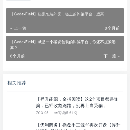
【GodexField】碰瓷包装外壳，链上的诈骗平台，远离！
« 上一篇
8个月前
【GodexField】就是一个碰瓷包装的诈骗平台，你还不抓紧远
离？
8个月前
下一篇 »
相关推荐
【昇升能源，金指阅读】这2个项目都是诈
骗，已经收割跑路，别再上当受骗，
03-05
阅读(5.61K)
【优利商务】操盘手王源军再次开盘【昇升