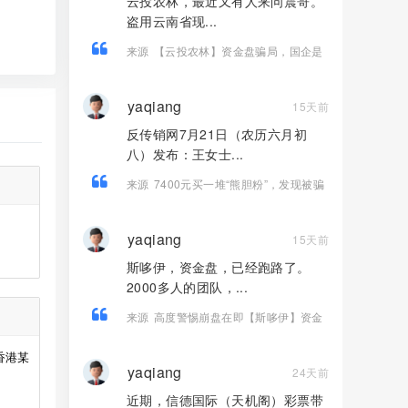
云投农林，最近又有人来问震哥。
盗用云南省现...
来源
【云投农林】资金盘骗局，国企是
假的，古树茶是假的，传销圈钱是真
的！
yaqiang
15天前
反传销网7月21日（农历六月初
八）发布：王女士...
来源
7400元买一堆“熊胆粉”，发现被骗
连人都找不到——起底《我的中国心》
黄志伟如何掏空老人养老钱！
yaqiang
15天前
斯哆伊，资金盘，已经跑路了。
2000多人的团队，...
来源
高度警惕崩盘在即【斯哆伊】资金
盘骗局，2000多人1500万被单割杀猪！
香港某
yaqiang
24天前
近期，信德国际（天机阁）彩票带