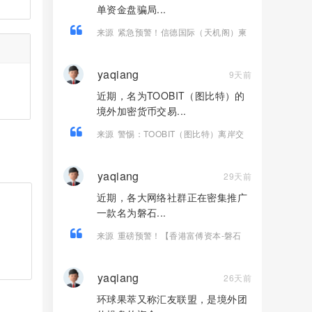
单资金盘骗局...
来源
紧急预警！信德国际（天机阁）柬
埔寨老盘切勿二次收割！
yaqiang
9天前
近期，名为TOOBIT（图比特）的
境外加密货币交易...
来源
警惕：TOOBIT（图比特）离岸交
易所层层陷阱！牌照造假、盈利锁仓、
杀猪盘疯狂收割国内投资者
yaqiang
29天前
近期，各大网络社群正在密集推广
一款名为磐石...
来源
重磅预警！【香港富傅资本-磐石
BANDS】 纯属套牌虚假现货跟单盘，传
销收割套路曝光！
yaqiang
26天前
环球果萃又称汇友联盟，是境外团