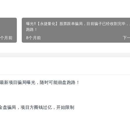
曝光‼️【永捷量化】股票跟单骗局，目前骗子已经收割完毕，
跑路！
8个月前
8个月前
下一
最新项目骗局曝光，随时可能崩盘跑路！
资金盘骗局，项目方圈钱过亿，开始限制