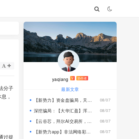
yaqiang
V
协作者
法分子
最新文章
本息，
【新势力】资金盘骗局，天宫国际和平娱乐的狗推换个马甲又来割韭菜！
08/07
深挖骗局：【大华汇盈】浑身造假，冒用演员充当总监，啼笑皆非！
08/07
【云谷芯，拜尔AI交易所，塔吉跨境电商】这3个项目都是骗局，近期跑路跟即将崩盘收割，赶紧远离！
08/07
【新势力app】非法网络彩票骗局，“天宫国际”和“和平娱乐”骗子搞的杀猪盘，远离！
08/07
通过提