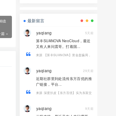
界资本，境外诈骗园区开的快割盘！
最新留言
崩盘
yaqiang
5天前
篇 »
算丰SUANOVA NeoCloud，最近
又有人来问震哥。打着国...
来源
【算丰SUANOVA】资金盘骗局，
国产AI算力是假的，拉人头圈钱是真
的！
yaqiang
29天前
近期社群里到处流传东方百优的推
广链接，平台...
来源
深度扒皮【东方百优】实为东富交
易所换皮盘，收割套路一成不变，风险
拉满！！
yaqiang
9天前