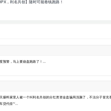
HPX，利名共创】随时可能卷钱跑路！
预警，马上要崩盘跑路了！...
天爆料家里人被一个叫利名共创的分红类资金盘骗局洗脑了，不法分子冒充
代偿”“...