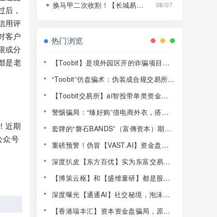
换马甲二次收割！【长城易趣】平移【康盛科技】又是致命骗局！
08/07
过后，
信用评
对客户
热门浏览
限或分
都是老
【Toobit】是境外园区开的诈骗项目，
高度预警，远离！
“Toobit”仿盘骗术：伪装成合规交易所，
以高息为饵行拉人头之实的传销资金盘
【Toobit交易所】ai智投带单类资金盘
骗局！
骗局，日收益高达2.8%，看见一定要远
警惕骗局：“臻好购”借电商外衣，搭建
离！
层级拉人头传销资金盘！
！近期
套牌的“磐石BANDS”（富傳资本）期货
公众号
带单类资金盘骗局，已经开始单割，即
重磅预警！伪冒【VAST.AI】资金盘传
将崩盘跑路！
销骗局曝光，千万别入坑！
深度扒皮【东方百优】实为东富交易所
换皮盘，收割套路一成不变，风险拉
【博策云枢】和【盛维量研】都是股票
满！
带单类资金盘骗局，即将崩盘跑路！
深度曝光【通通AI】社交秘境，泡沫堆
积半年，随时崩盘跑路！
【香港瑞丰汇】资本资金盘骗局，原拓