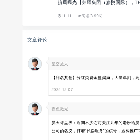
骗局曝光【荣耀集团（嘉悦国际），T
11-11
阅读(3.99K)
文章评论
星空旅人
【利名共创】分红类资金盘骗局，大量单割，高度
2025-12-07
夜色微光
昊天评盘界：近期不少之前关注几年的老粉给昊
公司的名义，打着“代偿服务”的旗号，虚构推广“车贷