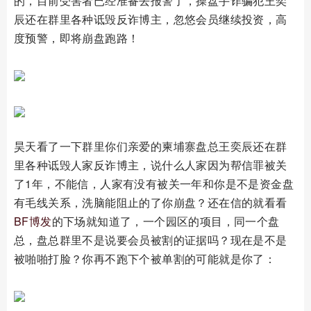
的，目前受害者已经准备去报警了，操盘手诈骗犯王奕
辰还在群里各种诋毁反诈博主，忽悠会员继续投资，高
度预警，即将崩盘跑路！
昊天看了一下群里你们亲爱的柬埔寨盘总王奕辰还在群
里各种诋毁人家反诈博主，说什么人家因为帮信罪被关
了1年，不能信，人家有没有被关一年和你是不是资金盘
有毛线关系，洗脑能阻止的了你崩盘？还在信的就看看
BF博发
的下场就知道了，一个园区的项目，同一个盘
总，盘总群里不是说要会员被割的证据吗？现在是不是
被啪啪打脸？你再不跑下个被单割的可能就是你了：