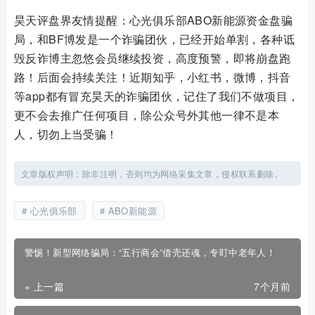
昊天评盘界友情提醒：心光俱乐部ABO新能源资金盘骗
局，和BF博发是一个诈骗团伙，已经开始单割，各种诋
毁反诈博主忽悠会员继续投资，高度预警，即将崩盘跑
路！后面会持续关注！近期知乎，小红书，微博，抖音
等app都有冒充昊天的诈骗团伙，记住了我们不做项目，
更不会去推广任何项目，除公众号外其他一律不是本
人，切勿上当受骗！
文章版权声明：除非注明，否则均为网络采集文章，侵权联系删除。
心光俱乐部
ABO新能源
警惕！新型网络骗局：“五行商会”借壳还魂，专盯中老年人！
« 上一篇
7个月前