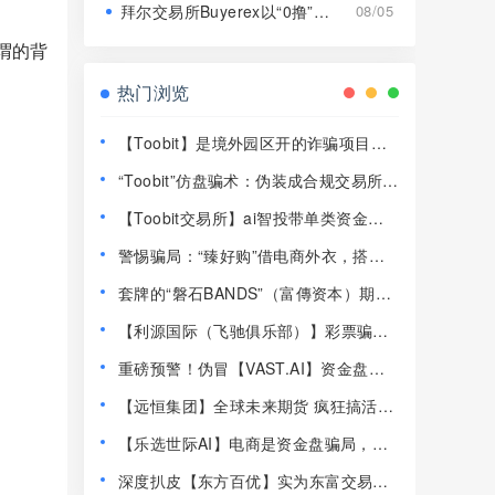
拜尔交易所Buyerex以“0撸”为噱头的分红类资金盘骗局，远离！
08/05
谓的背
热门浏览
【Toobit】是境外园区开的诈骗项目，
高度预警，远离！
“Toobit”仿盘骗术：伪装成合规交易所，
以高息为饵行拉人头之实的传销资金盘
【Toobit交易所】ai智投带单类资金盘
骗局！
骗局，日收益高达2.8%，看见一定要远
警惕骗局：“臻好购”借电商外衣，搭建
离！
层级拉人头传销资金盘！
套牌的“磐石BANDS”（富傳资本）期货
带单类资金盘骗局，已经开始单割，即
【利源国际（飞驰俱乐部）】彩票骗
将崩盘跑路！
局，部分会员已经不能提现，即将崩盘
重磅预警！伪冒【VAST.AI】资金盘传
跑路！
销骗局曝光，千万别入坑！
【远恒集团】全球未来期货 疯狂搞活动
马上开始最后的一割！
【乐选世际AI】电商是资金盘骗局，典
型的快割杀猪盘，同类盘崩了很多！
深度扒皮【东方百优】实为东富交易所