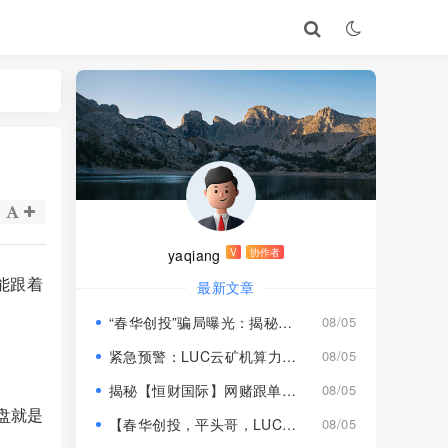
yaqiang
V
协作者
能跟着
最新文章
“春华创投”骗局曝光：揭秘项目盘的欺诈手法!
08/05
紧急预警：LUC云矿机算力项目风险激增，高额挖矿收益背后全是套路
08/05
揭秘【恒财国际】网赌跟单盘深度风险预警！
08/05
盘就是
【春华创投，平头哥，LUC永久矿机】这3个项目都是骗局！已经收割，速度撤离！
08/05