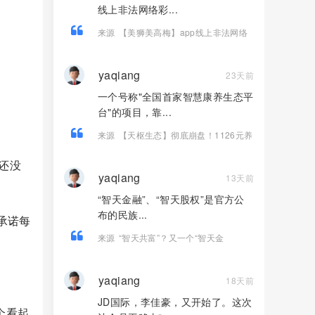
线上非法网络彩...
来源
【美狮美高梅】app线上非法网络
彩票平台，大量单割，不让提现，远
离！
yaqiang
23天前
一个号称"全国首家智慧康养生态平
台"的项目，靠...
来源
【天枢生态】彻底崩盘！1126元养
老梦碎，5万会员被套，系统升级，禁止
还没
提现！
yaqiang
13天前
“智天金融”、“智天股权”是官方公
布的民族...
承诺每
来源
“智天共富”？又一个“智天金
融”、“智天股权”系列诈骗项目骗钱来
了！赶紧远离！
yaqiang
18天前
JD国际，李佳豪，又开始了。这次
个看起