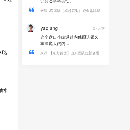
让会员平移去“...
来源
JD国际（卓越联盟）资金盘骗局，
割完韭菜，想平移百乐宫再次收割！
yaqiang
27天前
这个盘口小编通过内线跟进很久，
掌握庞大的内...
I选
来源
【东方百优】山东团队拉新变慢，
项目方开始酝酿收割，将成为资金盘首
批“骸骨”！
油水