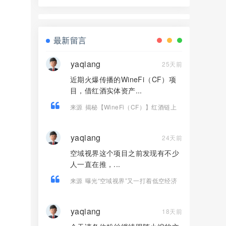
换皮盘，收割套路一成不变，风险拉
满！
最新留言
yaqiang
25天前
近期火爆传播的WineFi（CF）项
目，借红酒实体资产...
来源
揭秘【WineFi（CF）】红酒链上
资金盘骗局，高收益实为庞氏传销！
yaqiang
24天前
空域视界这个项目之前发现有不少
人一直在推，...
来源
曝光“空域视界”又一打着低空经济
的传销资金盘骗局，已经单割！
yaqiang
18天前