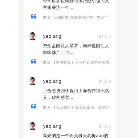
今天请各位粉丝继续跟随小编的文
章来关注一个...
来源
“大国医典”涉嫌虚假宣传，夸大产
品功效导致患者病情复发，险截肢！
yaqiang
24天前
资金盘能让人暴富，同样也能让人
倾家荡产，市...
来源
【空域视界】又一打着低空经济的
传销资金盘骗局 已经单割 随意封禁会员
账户！
yaqiang
23天前
上合慈协团伙冒用上海合作组织名
义，虚构慈善...
来源
【上合慈协】资金盘骗局，假冒官
方上合，，正在大量单割，看见远离！
yaqiang
25天前
曝光的是一个叫美狮美高梅app的