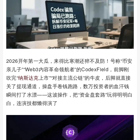
2026开年第一大瓜，来得比寒潮还猝不及防！号称“币安
亲儿子”“Web3内容革命领航者”的CodexField，前脚刚
吹完“
纳斯达克
上市”“对接主流公链”的牛皮，后脚就直接
关了提现通道，操盘手卷钱跑路，数万投资者的血汗钱
瞬间打了水漂——这波操作，把“资金盘套路”玩得明明白
白，连演技都懒得演了