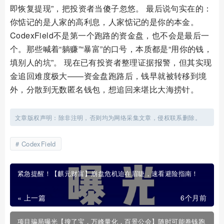
即恢复提现”，把投资者当傻子忽悠。 最后说句实在的：
你惦记的是人家的高利息，人家惦记的是你的本金。
CodexField不是第一个跑路的资金盘，也不会是最后一
个。那些喊着“躺赚”“暴富”的口号，本质都是“用你的钱，
填别人的坑”。 现在已有投资者整理证据报警，但其实现
金追回难度极大——资金盘跑路后，钱早就被转移到境
外，分散到无数匿名钱包，想追回来堪比大海捞针。
文章版权声明：除非注明，否则均为网络采集文章，侵权联系删除。
CodexField
紧急提醒！【麒元财富】崩盘危机迫在眉睫，速看避险指南！
« 上一篇
6个月前
项目骗局曝光【搜了宝，万峰量化，百景公会】随时可能卷钱跑