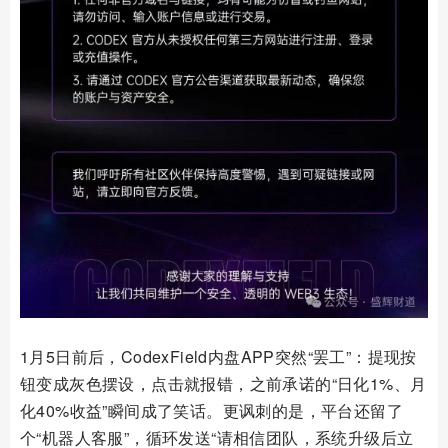
1月5日前后，CodexField内盘APP突然“罢工”：提现按
钮变成灰色摆设，点击就报错，之前承诺的“日化1%、月
化40%收益”瞬间成了笑话。更讽刺的是，平台还留了
个“机器人客服”，循环发送“请相信团队，系统升级后立