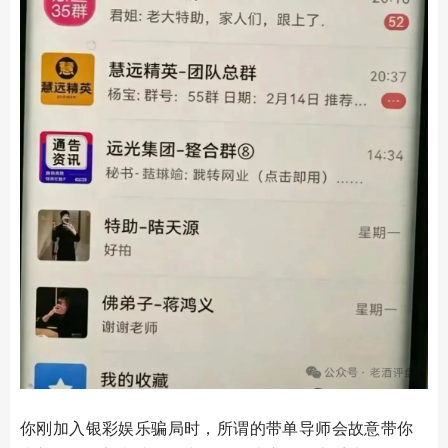
你刚加入银彩娱乐骗局时，所谓的带单导师会故意带你