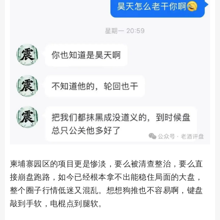
柬埔寨园区的项目更是惨淡，要么被清查整治，要么直
接崩盘跑路，如今已经根本拿不出能稳住局面的大盘，
整个圈子行情低迷又混乱。想想狗推也不容易啊，键盘
敲到手软，电棍点到腿软。