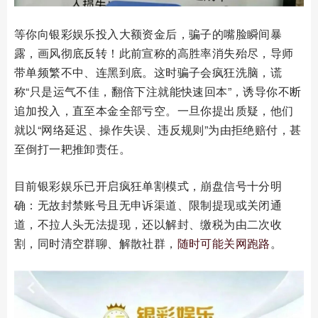
等你向银彩娱乐投入大额资金后，骗子的嘴脸瞬间暴
露，画风彻底反转！此前宣称的高胜率消失殆尽，导师
带单频繁不中、连黑到底。这时骗子会疯狂洗脑，谎
称“只是运气不佳，翻倍下注就能快速回本”，诱导你不断
追加投入，直至本金全部亏空。一旦你提出质疑，他们
就以“网络延迟、操作失误、违反规则”为由拒绝赔付，甚
至倒打一耙推卸责任。
目前银彩娱乐已开启疯狂单割模式，崩盘信号十分明
确：无故封禁账号且无申诉渠道、限制提现或关闭通
道，不拉人头无法提现，还以解封、缴税为由二次收
割，同时清空群聊、解散社群，
随时可能关网跑路
。