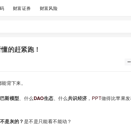
码
财富证券
财富风险
看懂的赶紧跑！
都能背下来。
巴斯模型
、什么
DAO
生态
、什么
共识经济
，
PPT
做得比苹果发
。
不是灰的？
是不是只能看不能动？