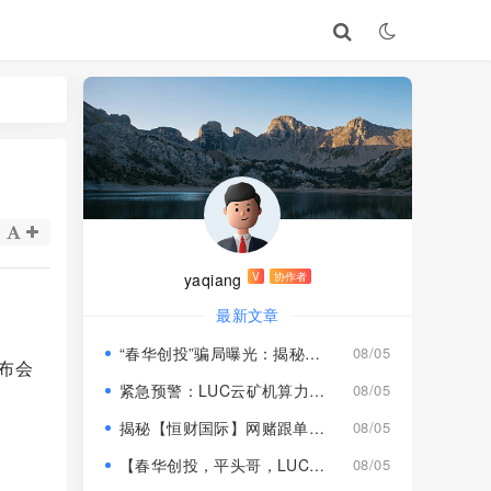
yaqiang
V
协作者
最新文章
“春华创投”骗局曝光：揭秘项目盘的欺诈手法!
08/05
布会
紧急预警：LUC云矿机算力项目风险激增，高额挖矿收益背后全是套路
08/05
揭秘【恒财国际】网赌跟单盘深度风险预警！
08/05
【春华创投，平头哥，LUC永久矿机】这3个项目都是骗局！已经收割，速度撤离！
08/05