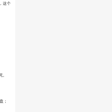
，这个
死。
盘；