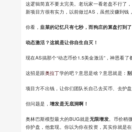
这逻辑简直不要太完美。老玩家一看老盘不行了，
新项目方很有实力，以前做过AS，虽然没赚到钱
你看，
韭菜的记忆只有七秒，而狗庄的算盘打到了
动态激活？这就是让你自生自灭！
现在AS搞那个“动态币价1.5美金激活”，神恩看了
这招是跟
奥拉丁
学的吧？意思是啥？意思就是：
别
项目方不出钱，让你们团队长自己去买币、去护盘
但问题是，
增发是无底洞啊！
奥林巴斯模型最大的BUG就是
无限增发
。币价稍
你护盘，他套现。你以为你在投资，其实你就是在