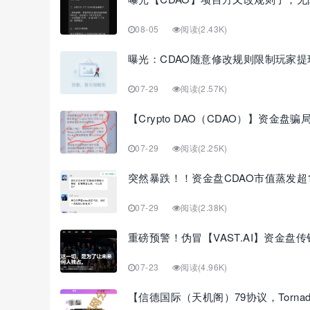
08-05
阅读(2.43K)
曝光：CDAO随意修改规则限制玩家
07-29
阅读(2.57K)
【Crypto DAO（CDAO）】资金
07-29
阅读(2.25K)
突然暴跌！！资金盘CDAO市值蒸发超
07-29
阅读(2.38K)
重磅预警！伪冒【VAST.AI】资金盘
07-23
阅读(4.96K)
【信德国际（天机阁）79协议，Torna