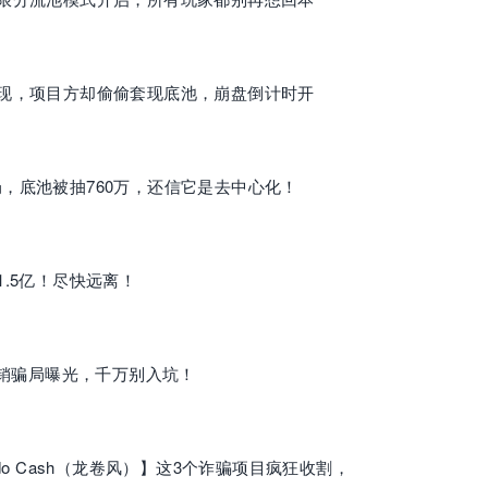
提现，项目方却偷偷套现底池，崩盘倒计时开
盘骗局，底池被抽760万，还信它是去中心化！
1.5亿！尽快远离！
传销骗局曝光，千万别入坑！
do Cash（龙卷风）】这3个诈骗项目疯狂收割，