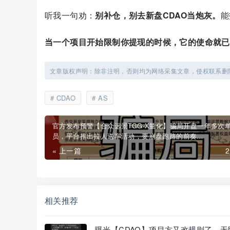
听我一句劝：
别补仓，别去新盘CDAO当炮灰。
能
当一个项目开始限制你提现的时候，它的使命就已
文章版权声明：除非注明，否则均为网络采集文章，侵权联系删
CDAO
AS
官方发布预警【合众远景TGG-X量化】骗局开盘一年多次
员，平台推出拉人送车活动，要崩盘跑路的前奏…
« 上一篇
相关推荐
曝光【CDAO】项目方又改规则了，