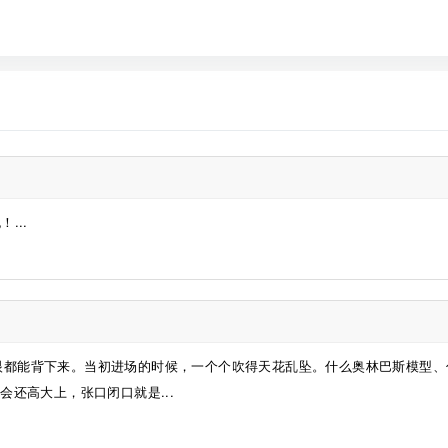
...
眼都能背下来。当初进场的时候，一个个吹得天花乱坠。什么奥林巴斯模型、
会还高大上，张口闭口就是...