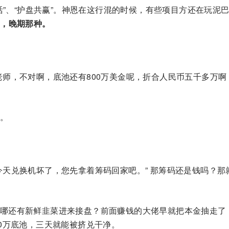
激活”、“护盘共赢”。神恩在这行混的时候，有些项目方还在玩泥
”，晚期那种。
老师，不对啊，底池还有800万美金呢，折合人民币五千多万啊
。
今天兑换机坏了，您先拿着筹码回家吧。” 那筹码还是钱吗？那
哪还有新鲜韭菜进来接盘？前面赚钱的大佬早就把本金抽走了
0万底池，三天就能被挤兑干净。