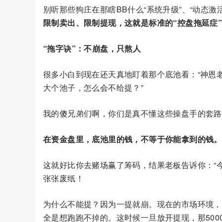
别听那些狗庄在那瞎BB什么“系统升级”、“动态
限制卖出、限制提现，这就是标准的“控盘拖延症
“拖字诀”：不崩盘，只熬人
很多小白到现在还天真地盯着那个底池看：“神恩
大个池子，怎么会不给提？”
我的傻兄弟们啊，你们是真不懂这些操盘手的套路
在资金盘里，底池里的钱，不等于你能拿到的钱。
这就好比你去赌场赢了筹码，结果老板告诉你：“
张张废纸！
为什么不能提？因为一提就崩。现在的市场环境，
全是想跑跑不掉的。这时候一旦放开提现，那500