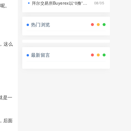
拜尔交易所Buyerex以“0撸”为噱头的分红类资金盘骗局，远离！
08/05
巴呢。
热门浏览
，这么
最新留言
就是一
，后面