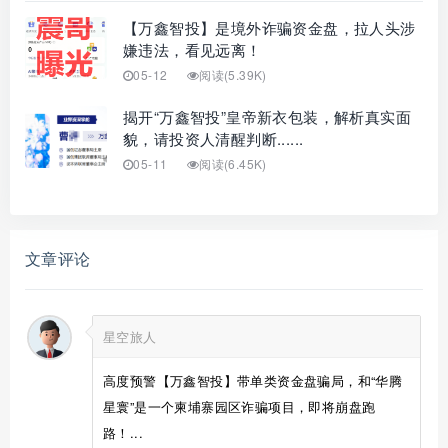
【万鑫智投】是境外诈骗资金盘，拉人头涉
嫌违法，看见远离！
05-12
阅读(5.39K)
揭开“万鑫智投”皇帝新衣包装，解析真实面
貌，请投资人清醒判断......
05-11
阅读(6.45K)
文章评论
星空旅人
高度预警【万鑫智投】带单类资金盘骗局，和“华腾
星寰”是一个柬埔寨园区诈骗项目，即将崩盘跑
路！...