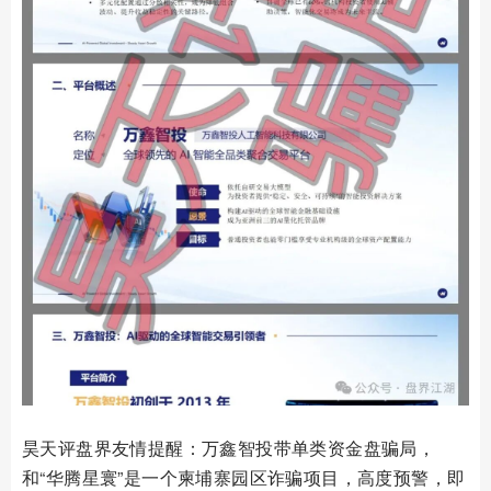
昊天评盘界友情提醒：万鑫智投带单类资金盘骗局，
和“华腾星寰”是一个柬埔寨园区诈骗项目，高度预警，即