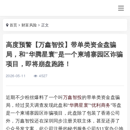
首页
财富风险
正文
高度预警【万鑫智投】带单类资金盘骗
局，和“华腾星寰”是一个柬埔寨园区诈骗
项目，即将崩盘跑路！
2026-05-11
4527
近期不少粉丝爆料了一个叫
万鑫智投
的带单类资金盘骗
局，经过昊天调查发现此盘和“
华腾星寰
”“
优利商务
”等盘
是一个柬埔寨园区诈骗项目，此盘除了包装了香港公司
外，万鑫智投还在深圳同步注册关联主体，甚至还弄了
公众号发文案，此公司注册的秘书服务公司511室办公地