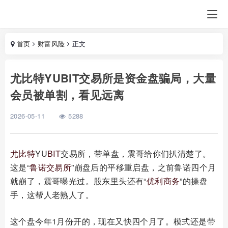
首页
财富风险
正文
尤比特YUBIT交易所是资金盘骗局，大量
会员被单割，看见远离
2026-05-11
5288
尤比特
YU
BIT
交易所，带单盘，震哥给你们扒清楚了。
这是“
鲁诺交易所
”崩盘后的平移重启盘，之前鲁诺四个月
就崩了，震哥曝光过。股东里头还有“
优利商务
”的操盘
手，这帮人老熟人了。
这个盘今年1月份开的，现在又快四个月了。模式还是带