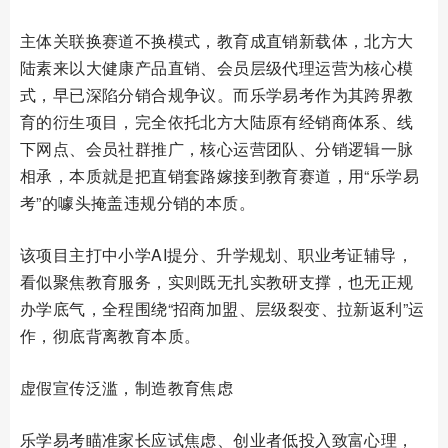
主体关联换赛道不换模式，教育成直销新载体，北方大
陆素来以大健康产品直销、会员层级代理运营为核心模
式，早已深陷分销合规争议。而乐学易考作为其跨界教
育的衍生项目，完全依托北方大陆原有经销商体系、线
下网点、会员社群推广，核心运营团队、分销逻辑一脉
相承，本质就是把直销套路嫁接到教育赛道，用“乐学易
考”的噱头掩盖违规分销的本质。
该项目主打中小学AI提分、升学规划、职业考证辅导，
看似聚焦教育服务，实则既无扎实教研支撑，也无正规
办学底气，全程围绕“招商加盟、层级裂变、拉新返利”运
作，彻底背离教育本质。
虚假宣传泛滥，制造教育焦虑
乐学易考瞄准家长应试焦虑、创业者低投入致富心理，