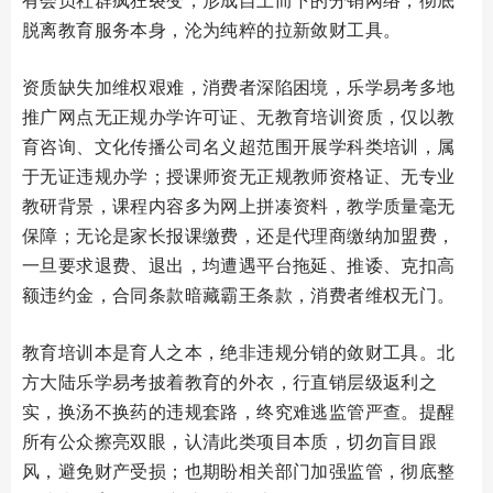
脱离教育服务本身，沦为纯粹的拉新敛财工具。
资质缺失加维权艰难，消费者深陷困境，乐学易考多地
推广网点无正规办学许可证、无教育培训资质，仅以教
育咨询、文化传播公司名义超范围开展学科类培训，属
于无证违规办学；授课师资无正规教师资格证、无专业
教研背景，课程内容多为网上拼凑资料，教学质量毫无
保障；无论是家长报课缴费，还是代理商缴纳加盟费，
一旦要求退费、退出，均遭遇平台拖延、推诿、克扣高
额违约金，合同条款暗藏霸王条款，消费者维权无门。
教育培训本是育人之本，绝非违规分销的敛财工具。北
方大陆乐学易考披着教育的外衣，行直销层级返利之
实，换汤不换药的违规套路，终究难逃监管严查。提醒
所有公众擦亮双眼，认清此类项目本质，切勿盲目跟
风，避免财产受损；也期盼相关部门加强监管，彻底整