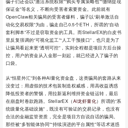
骗子们还会以“激活系统权限”“购买专属策略包”“缴纳提现
保证金”等名义，不断向受害者索要资金。此前就有
OpenClaw相关骗局的受害者爆料，骗子以“刷单激活自
动化交易权限”为由，骗走自己0.5个ETH，所谓的“自动
套利脚本”不过是窃取资金的工具。而StellarEX的白皮书
里反复强调的“可视化监工”“人工干预接口”，也只是为了
让骗局看起来更“透明可控”，实则全程都是项目方后台操
控，用户的资金从入金那一刻起，就已经进入了骗子的
口袋。
从“恒星外汇”到各种AI量化资金盘，这类骗局的套路从来
没变过：用虚假的技术包装制造权威感，用高收益诱惑
降低投资者的警惕，用拉新返利维持资金链运转，最后
在崩盘时卷款跑路。StellarEX（
AI龙虾量化
）所谓的“系
统级量化基础设施”，既没有可验证的交易记录，也没有
合法的金融监管资质，完全是项目方自说自话的骗局。
那些被“多智能体协同”“持续演进的平台属性”等话术迷惑