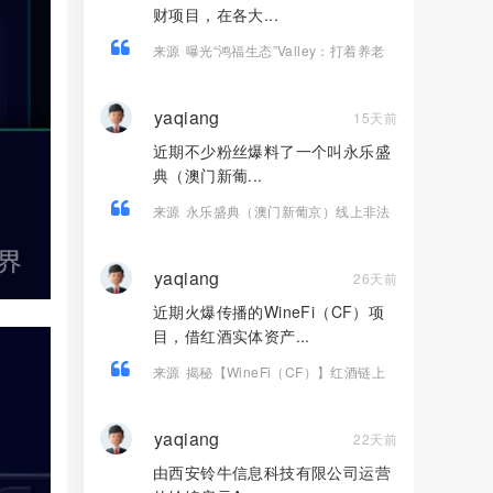
财项目，在各大...
来源
曝光“鸿福生态”Valley：打着养老
理财幌子的庞氏资金盘骗！！
yaqiang
15天前
近期不少粉丝爆料了一个叫永乐盛
典（澳门新葡...
来源
永乐盛典（澳门新葡京）线上非法
彩票骗局，导师郎博，多次收割会员，
即将崩盘跑路！
yaqiang
26天前
近期火爆传播的WineFi（CF）项
目，借红酒实体资产...
来源
揭秘【WineFi（CF）】红酒链上
资金盘骗局，高收益实为庞氏传销！
yaqiang
22天前
由西安铃牛信息科技有限公司运营