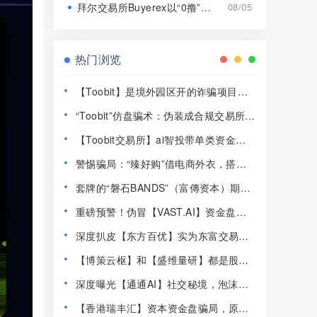
拜尔交易所Buyerex以“0撸”为噱头的分红类资金盘骗局，远离！
08/05
热门浏览
【Toobit】是境外园区开的诈骗项目，
高度预警，远离！
“Toobit”仿盘骗术：伪装成合规交易所，
以高息为饵行拉人头之实的传销资金盘
【Toobit交易所】ai智投带单类资金盘
骗局！
骗局，日收益高达2.8%，看见一定要远
警惕骗局：“臻好购”借电商外衣，搭建
离！
层级拉人头传销资金盘！
套牌的“磐石BANDS”（富傳资本）期货
带单类资金盘骗局，已经开始单割，即
重磅预警！伪冒【VAST.AI】资金盘传
将崩盘跑路！
销骗局曝光，千万别入坑！
深度扒皮【东方百优】实为东富交易所
换皮盘，收割套路一成不变，风险拉
【博策云枢】和【盛维量研】都是股票
满！
带单类资金盘骗局，即将崩盘跑路！
深度曝光【通通AI】社交秘境，泡沫堆
积半年，随时崩盘跑路！
【香港瑞丰汇】资本资金盘骗局，原拓