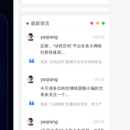
界资本，境外诈骗园区开的快割盘！
最新留言
yaqiang
26天前
近期，“绿色空间”平台在各大网络
社群快速刷...
来源
“绿色空间”数藏平台实为传销资金
盘，高收益福利皆是收割骗局！
yaqiang
19天前
今天请各位粉丝继续跟随小编的文
章来关注一个...
来源
“大国医典”涉嫌虚假宣传，夸大产
品功效导致患者病情复发，险截肢！
yaqiang
26天前