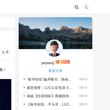
yaqiang
V
协作者
离！
最新文章
“春华创投”骗局曝光：揭秘项目盘的欺诈手法!
08/05
紧急预警：LUC云矿机算力项目风险激增，高额挖矿收益背后全是套路
08/05
揭秘【恒财国际】网赌跟单盘深度风险预警！
08/05
【春华创投，平头哥，LUC永久矿机】这3个项目都是骗局！已经收割，速度撤离！
08/05