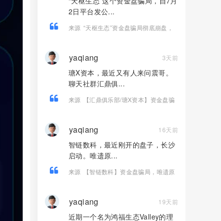
“天枢生态”这个资金盘骗局，自7月
2日平台发公...
来源
“天枢生态”资金盘骗局彻底崩盘，
操盘团伙半夜关网跑路，数万会员血本
无归！
yaqiang
3天前
瑭X资本，最近又有人来问震哥。
聊天社群汇鼎俱...
来源
【汇鼎俱乐部/瑭X资本】资金盘骗
局，境外诈骗园区开的快割盘！
yaqiang
16天前
智链数科，最近刚开的盘子，长沙
启动。唯遗原...
来源
【智链数科】资金盘骗局，唯遗原
班人马操盘，Ai芯漫的客服，纯快割
盘！
yaqiang
19天前
近期一个名为鸿福生态Valley的理