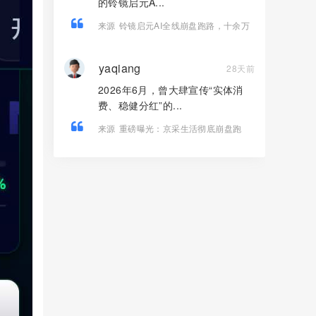
的铃镜启元A...
来源
铃镜启元AI全线崩盘跑路，十余万
用户血本无归！
yaqiang
28天前
2026年6月，曾大肆宣传“实体消
费、稳健分红”的...
来源
重磅曝光：京采生活彻底崩盘跑
路，高额返利骗局落幕，受害者速维权