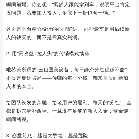
瞬间崩塌。你会想：“既然人家能拿到车，说明平台肯定
没问题，我要加大投入，争取下一批也领一辆。”
这正是平台精心设计的心理陷阱。 那些豪车是用后续新
人的钱买的，而不是靠真实利润。
2. 用“高收益+拉人头”的传销模式续命
唯芯美所谓的“云租医美设备，每日静态分红稳赚不赔”，
本质是庞氏骗局——你赚的每一分钱，都来自后面新加
入者的本金。
给团队长发的奔驰、给老用户的返利、每天的“分红”，全
都是拆东墙补西墙。一旦没有足够的新人入金，资金链
瞬间断裂。
3. 崩盘前兆：越是大手笔，越是危险