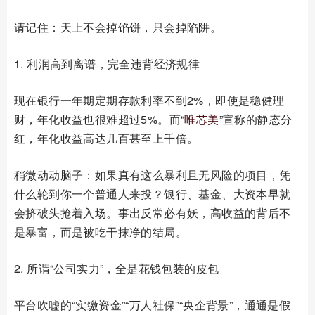
请记住：天上不会掉馅饼，只会掉陷阱。
1. 利润高到离谱，完全违背经济规律
现在银行一年期定期存款利率不到2%，即使是稳健理
财，年化收益也很难超过5%。而“
唯芯美
”宣称的静态分
红，年化收益高达几百甚至上千倍。
稍微动动脑子：如果真有这么暴利且无风险的项目，凭
什么轮到你一个普通人来投？银行、基金、大资本早就
会挤破头抢着入场。事出反常必有妖，高收益的背后不
是暴富，而是被吃干抹净的结局。
2. 所谓“公司实力”，全是花钱包装的皮包
平台吹嘘的“实缴资金”“万人社保”“央企背景”，通通是假