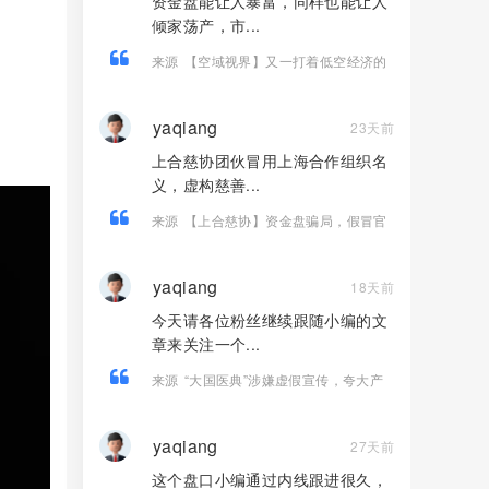
资金盘能让人暴富，同样也能让人
倾家荡产，市...
来源
【空域视界】又一打着低空经济的
传销资金盘骗局 已经单割 随意封禁会员
账户！
yaqiang
23天前
上合慈协团伙冒用上海合作组织名
义，虚构慈善...
来源
【上合慈协】资金盘骗局，假冒官
方上合，，正在大量单割，看见远离！
yaqiang
18天前
今天请各位粉丝继续跟随小编的文
章来关注一个...
来源
“大国医典”涉嫌虚假宣传，夸大产
品功效导致患者病情复发，险截肢！
yaqiang
27天前
这个盘口小编通过内线跟进很久，