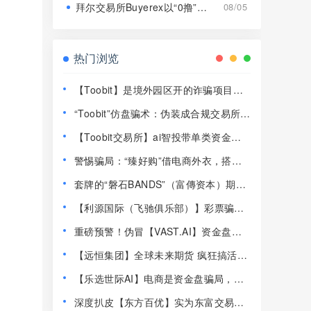
拜尔交易所Buyerex以“0撸”为噱头的分红类资金盘骗局，远离！
08/05
热门浏览
【Toobit】是境外园区开的诈骗项目，
高度预警，远离！
“Toobit”仿盘骗术：伪装成合规交易所，
以高息为饵行拉人头之实的传销资金盘
【Toobit交易所】ai智投带单类资金盘
骗局！
骗局，日收益高达2.8%，看见一定要远
警惕骗局：“臻好购”借电商外衣，搭建
离！
层级拉人头传销资金盘！
套牌的“磐石BANDS”（富傳资本）期货
带单类资金盘骗局，已经开始单割，即
【利源国际（飞驰俱乐部）】彩票骗
将崩盘跑路！
局，部分会员已经不能提现，即将崩盘
重磅预警！伪冒【VAST.AI】资金盘传
跑路！
销骗局曝光，千万别入坑！
【远恒集团】全球未来期货 疯狂搞活动
马上开始最后的一割！
【乐选世际AI】电商是资金盘骗局，典
型的快割杀猪盘，同类盘崩了很多！
深度扒皮【东方百优】实为东富交易所