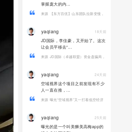
掌握庞大的内...
来源
【东方百优】山东团队拉新变慢，
项目方开始酝酿收割，将成为资金盘首
批“骸骨”！
yaqiang
18天前
JD国际，李佳豪，又开始了。这次
让会员平移去“...
来源
JD国际（卓越联盟）资金盘骗局，
割完韭菜，想平移百乐宫再次收割！
yaqiang
24天前
空域视界这个项目之前发现有不少
人一直在推，...
来源
曝光“空域视界”又一打着低空经济
的传销资金盘骗局，已经单割！
yaqiang
25天前
曝光的是一个叫美狮美高梅app的