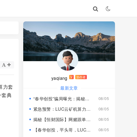
yaqiang
V
协作者
算力套
最新文章
一套典
“春华创投”骗局曝光：揭秘项目盘的欺诈手法!
08/05
紧急预警：LUC云矿机算力项目风险激增，高额挖矿收益背后全是套路
08/05
揭秘【恒财国际】网赌跟单盘深度风险预警！
08/05
【春华创投，平头哥，LUC永久矿机】这3个项目都是骗局！已经收割，速度撤离！
08/05