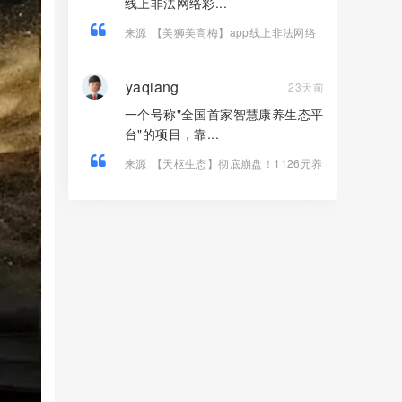
线上非法网络彩...
来源
【美狮美高梅】app线上非法网络
彩票平台，大量单割，不让提现，远
离！
yaqiang
23天前
一个号称"全国首家智慧康养生态平
台"的项目，靠...
来源
【天枢生态】彻底崩盘！1126元养
老梦碎，5万会员被套，系统升级，禁止
提现！