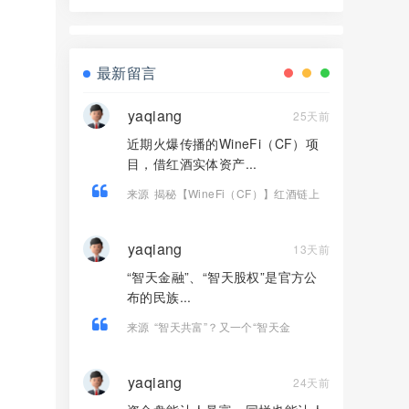
换皮盘，收割套路一成不变，风险拉
满！
最新留言
yaqiang
25天前
近期火爆传播的WineFi（CF）项
目，借红酒实体资产...
来源
揭秘【WineFi（CF）】红酒链上
资金盘骗局，高收益实为庞氏传销！
yaqiang
13天前
“智天金融”、“智天股权”是官方公
布的民族...
来源
“智天共富”？又一个“智天金
融”、“智天股权”系列诈骗项目骗钱来
了！赶紧远离！
yaqiang
24天前