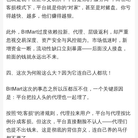
客损模式下，平台就是你的“对家”，甚至是对赌盘。你亏
得越快、越多，他们赚得越狠。
此外，BitMart过度依赖拉新、代理、层级返利，却严重
忽视交易深度、资产安全与风控能力。市场低迷时，新
增资金一断，流动性缺口立刻暴露——后面没人接盘，
前面的钱就永远出不来。
四、这次为何闹这么大？因为它连自己人都坑！
BitMart这次的事态之所以压都压不住，一个关键原因
是：平台把拉人头的代理也一起埋了。
按照“吃客损”的潜规则，代理拉来用户，平台与代理按比
例分成客损。但这次，平台直接翻脸不认人——代理们
也提不出钱来。这是彻底的背信弃义，连自己养的马仔
都不要了。