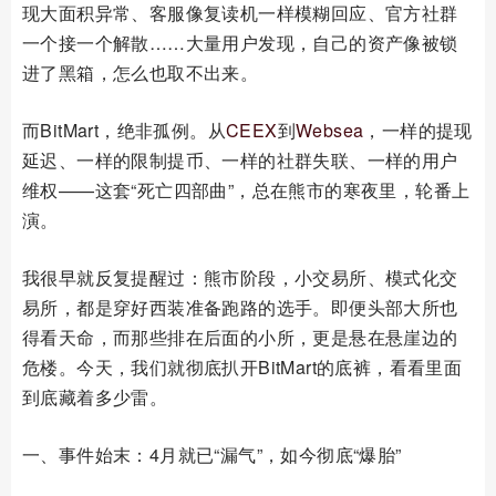
现大面积异常、客服像复读机一样模糊回应、官方社群
一个接一个解散……大量用户发现，自己的资产像被锁
进了黑箱，怎么也取不出来。
而BitMart，绝非孤例。从
CEEX
到
Websea
，一样的提现
延迟、一样的限制提币、一样的社群失联、一样的用户
维权——这套“死亡四部曲”，总在熊市的寒夜里，轮番上
演。
我很早就反复提醒过：熊市阶段，小交易所、模式化交
易所，都是穿好西装准备跑路的选手。即便头部大所也
得看天命，而那些排在后面的小所，更是悬在悬崖边的
危楼。今天，我们就彻底扒开BitMart的底裤，看看里面
到底藏着多少雷。
一、事件始末：4月就已“漏气”，如今彻底“爆胎”