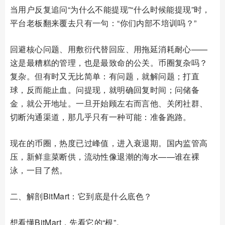
当用户反复追问“为什么不能提现”“什么时候能提现”时，
平台老板翻来覆去只有一句：“你们内部不培训吗？”
回避核心问题、用敷衍代替回应、用拖延消耗耐心——
这是最糟糕的管理，也是最致命的公关。币圈复杂吗？
复杂。但有时又无比简单：有问题，就解问题；打直
球，反而能止血。问提现，就明确回复时间；问储备
金，就公开地址。一旦开始顾左右而言他、关闭社群、
切断沟通渠道，那几乎只有一种可能：准备跑路。
现在的币圈，热度已过峰值，进入衰退期。国内监管高
压，新鲜韭菜断供，流动性像退潮的海水——谁在裸
泳，一目了然。
二、解剖BitMart：它到底是什么底色？
想看懂BitMart，先看它的“根”。