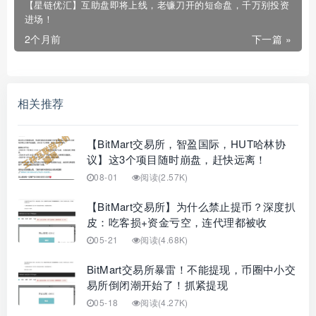
【星链优汇】互助盘即将上线，老镰刀开的短命盘，千万别投资
进场！
2个月前
下一篇 »
相关推荐
【BitMart交易所，智盈国际，HUT哈林协
议】这3个项目随时崩盘，赶快远离！
08-01
阅读(2.57K)
【BitMart交易所】为什么禁止提币？深度扒
皮：吃客损+资金亏空，连代理都被收
05-21
阅读(4.68K)
BitMart交易所暴雷！不能提现，币圈中小交
易所倒闭潮开始了！抓紧提现
05-18
阅读(4.27K)