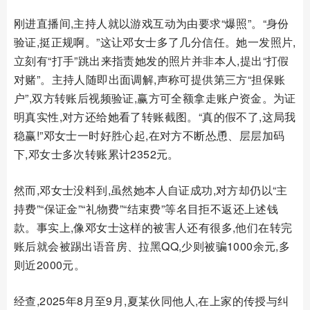
刚进直播间,主持人就以游戏互动为由要求“爆照”。“身份
验证,挺正规啊。”这让邓女士多了几分信任。她一发照片,
立刻有“打手”跳出来指责她发的照片并非本人,提出“打假
对赌”。主持人随即出面调解,声称可提供第三方“担保账
户”,双方转账后视频验证,赢方可全额拿走账户资金。为证
明真实性,对方还给她看了转账截图。“真的假不了,这局我
稳赢!”邓女士一时好胜心起,在对方不断怂恿、层层加码
下,邓女士多次转账累计2352元。
然而,邓女士没料到,虽然她本人自证成功,对方却仍以“主
持费”“保证金”“礼物费”“结束费”等名目拒不返还上述钱
款。事实上,像邓女士这样的被害人还有很多,他们在转完
账后就会被踢出语音房、拉黑QQ,少则被骗1000余元,多
则近2000元。
经查,2025年8月至9月,夏某伙同他人,在上家的传授与纠