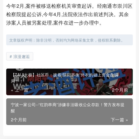
今年2月,案件被移送检察机关审查起诉。经南通市崇川区
检察院提起公诉,今年4月,法院依法作出前述判决。其余
涉案人员被另案处理,案件在进一步办理中。
文章版权声明：除非注明，否则均为网络采集文章，侵权联系删除。
浪漫邂逅
【TAIJI太极】社区币：披着“阴阳平衡”外衣的链上资金盘骗
局！！
« 上一篇
2个月前
宁波一家公司--“红韵串商”涉嫌非法吸收公众存款！警方发布提
醒
2个月前
下一篇 »