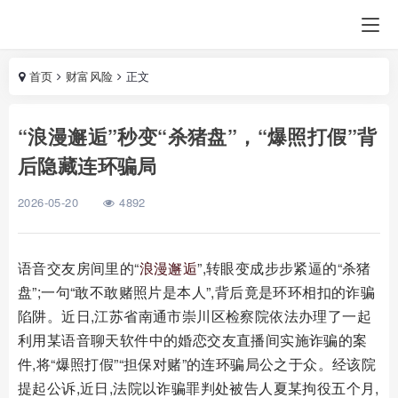
首页
财富风险
正文
“浪漫邂逅”秒变“杀猪盘”，“爆照打假”背
后隐藏连环骗局
2026-05-20
4892
语音交友房间里的“
浪漫邂逅
”,转眼变成步步紧逼的“杀猪
盘”;一句“敢不敢赌照片是本人”,背后竟是环环相扣的诈骗
陷阱。近日,江苏省南通市崇川区检察院依法办理了一起
利用某语音聊天软件中的婚恋交友直播间实施诈骗的案
件,将“爆照打假”“担保对赌”的连环骗局公之于众。经该院
提起公诉,近日,法院以诈骗罪判处被告人夏某拘役五个月,