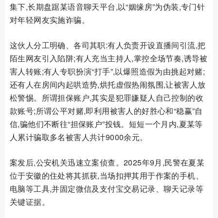
集下,长期盘踞某语音聊天平台,以“姻缘房”为伪装,专门针
对年轻网友实施诈骗。
这伙人分工明确、各司其职:有人负责开设直播间引流,把
陌生网友引入陷阱;有人充当主持人,掌控全场节奏,诱导被
害人转账;有人专职扮演“打手”,以爆照造假为由挑起对赌;
还有人在房间内起哄造势,烘托虚假热闹氛围,让被害人放
松警惕。所谓担保账户,其实是犯罪嫌疑人自己控制的收
款账号;所谓公平对赌,即利用被害人的好胜心和“稳赢”自
信,骗他们不断往“担保账户”投钱。短短一个月内,夏某等
人累计骗取多名被害人共计9000余元。
案发后,公安机关迅速立案侦查。2025年9月,民警在夏某
位于安徽的住处将其抓获,当场扣押其用于作案的手机、
电脑等工具,并固定微信及支付宝交易记录、聊天记录等
关键证据。