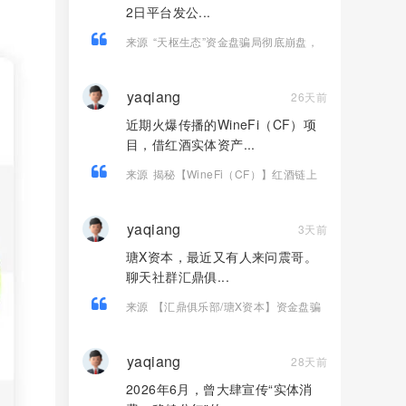
2日平台发公...
来源
“天枢生态”资金盘骗局彻底崩盘，
操盘团伙半夜关网跑路，数万会员血本
无归！
yaqiang
26天前
近期火爆传播的WineFi（CF）项
目，借红酒实体资产...
来源
揭秘【WineFi（CF）】红酒链上
资金盘骗局，高收益实为庞氏传销！
yaqiang
3天前
瑭X资本，最近又有人来问震哥。
聊天社群汇鼎俱...
来源
【汇鼎俱乐部/瑭X资本】资金盘骗
局，境外诈骗园区开的快割盘！
yaqiang
28天前
2026年6月，曾大肆宣传“实体消