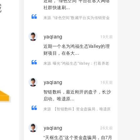
近期，“绿色空间”平台在各大网络
社群快速刷...
来源
“绿色空间”数藏平台实为传销资金
盘，高收益福利皆是收割骗局！
yaqiang
19天前
近期一个名为鸿福生态Valley的理
财项目，在各大...
来源
曝光“鸿福生态”Valley：打着养老
理财幌子的庞氏资金盘骗！！
yaqiang
16天前
智链数科，最近刚开的盘子，长沙
启动。唯遗原...
来源
【智链数科】资金盘骗局，唯遗原
班人马操盘，Ai芯漫的客服，纯快割
盘！
yaqiang
26天前
“天枢生态”这个资金盘骗局，自7月