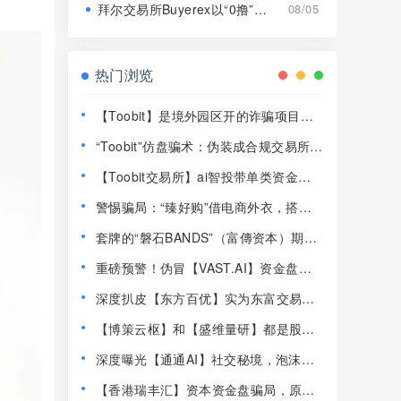
拜尔交易所Buyerex以“0撸”为噱头的分红类资金盘骗局，远离！
08/05
热门浏览
【Toobit】是境外园区开的诈骗项目，
高度预警，远离！
“Toobit”仿盘骗术：伪装成合规交易所，
以高息为饵行拉人头之实的传销资金盘
【Toobit交易所】ai智投带单类资金盘
骗局！
骗局，日收益高达2.8%，看见一定要远
警惕骗局：“臻好购”借电商外衣，搭建
离！
层级拉人头传销资金盘！
套牌的“磐石BANDS”（富傳资本）期货
带单类资金盘骗局，已经开始单割，即
重磅预警！伪冒【VAST.AI】资金盘传
将崩盘跑路！
销骗局曝光，千万别入坑！
深度扒皮【东方百优】实为东富交易所
换皮盘，收割套路一成不变，风险拉
【博策云枢】和【盛维量研】都是股票
满！
带单类资金盘骗局，即将崩盘跑路！
深度曝光【通通AI】社交秘境，泡沫堆
积半年，随时崩盘跑路！
【香港瑞丰汇】资本资金盘骗局，原拓