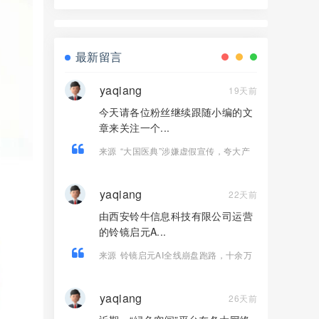
界资本，境外诈骗园区开的快割盘！
最新留言
yaqiang
19天前
今天请各位粉丝继续跟随小编的文
章来关注一个...
来源
“大国医典”涉嫌虚假宣传，夸大产
品功效导致患者病情复发，险截肢！
yaqiang
22天前
由西安铃牛信息科技有限公司运营
的铃镜启元A...
来源
铃镜启元AI全线崩盘跑路，十余万
用户血本无归！
yaqiang
26天前