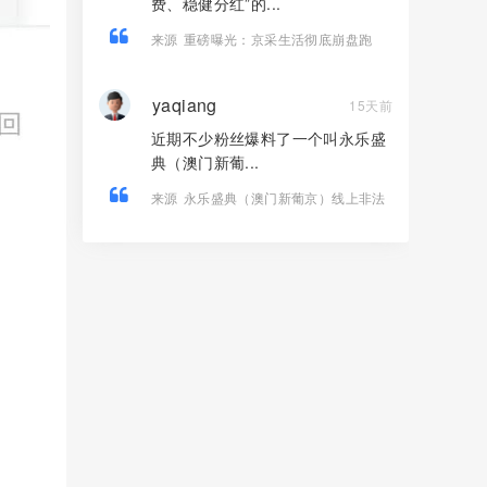
费、稳健分红”的...
来源
重磅曝光：京采生活彻底崩盘跑
路，高额返利骗局落幕，受害者速维权
yaqiang
15天前
近期不少粉丝爆料了一个叫永乐盛
典（澳门新葡...
来源
永乐盛典（澳门新葡京）线上非法
彩票骗局，导师郎博，多次收割会员，
即将崩盘跑路！