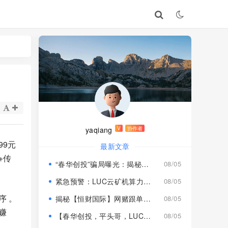
yaqiang
V
协作者
99元
最新文章
+传
“春华创投”骗局曝光：揭秘项目盘的欺诈手法!
08/05
紧急预警：LUC云矿机算力项目风险激增，高额挖矿收益背后全是套路
08/05
序 。
揭秘【恒财国际】网赌跟单盘深度风险预警！
08/05
赚
【春华创投，平头哥，LUC永久矿机】这3个项目都是骗局！已经收割，速度撤离！
08/05