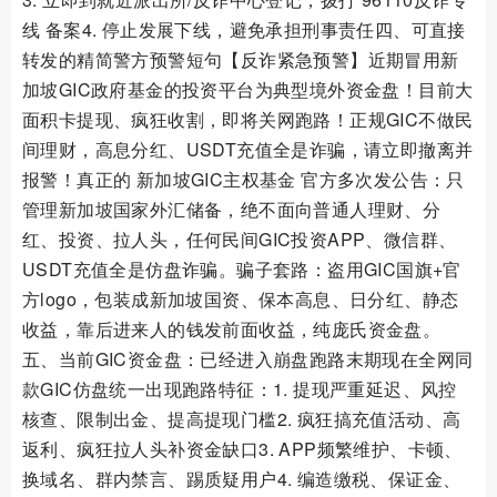
线 备案4. 停止发展下线，避免承担刑事责任四、可直接
转发的精简警方预警短句【反诈紧急预警】近期冒用新
加坡GIC政府基金的投资平台为典型境外资金盘！目前大
面积卡提现、疯狂收割，即将关网跑路！正规GIC不做民
间理财，高息分红、USDT充值全是诈骗，请立即撤离并
报警！真正的 新加坡GIC主权基金 官方多次发公告：只
管理新加坡国家外汇储备，绝不面向普通人理财、分
红、投资、拉人头，任何民间GIC投资APP、微信群、
USDT充值全是仿盘诈骗。骗子套路：盗用GIC国旗+官
方logo，包装成新加坡国资、保本高息、日分红、静态
收益，靠后进来人的钱发前面收益，纯庞氏资金盘。
五、当前GIC资金盘：已经进入崩盘跑路末期现在全网同
款GIC仿盘统一出现跑路特征：1. 提现严重延迟、风控
核查、限制出金、提高提现门槛2. 疯狂搞充值活动、高
返利、疯狂拉人头补资金缺口3. APP频繁维护、卡顿、
换域名、群内禁言、踢质疑用户4. 编造缴税、保证金、