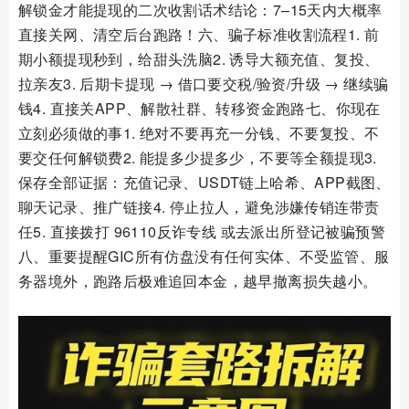
解锁金才能提现的二次收割话术结论：7–15天内大概率
直接关网、清空后台跑路！六、骗子标准收割流程1. 前
期小额提现秒到，给甜头洗脑2. 诱导大额充值、复投、
拉亲友3. 后期卡提现 → 借口要交税/验资/升级 → 继续骗
钱4. 直接关APP、解散社群、转移资金跑路七、你现在
立刻必须做的事1. 绝对不要再充一分钱、不要复投、不
要交任何解锁费2. 能提多少提多少，不要等全额提现3.
保存全部证据：充值记录、USDT链上哈希、APP截图、
聊天记录、推广链接4. 停止拉人，避免涉嫌传销连带责
任5. 直接拨打 96110反诈专线 或去派出所登记被骗预警
八、重要提醒GIC所有仿盘没有任何实体、不受监管、服
务器境外，跑路后极难追回本金，越早撤离损失越小。