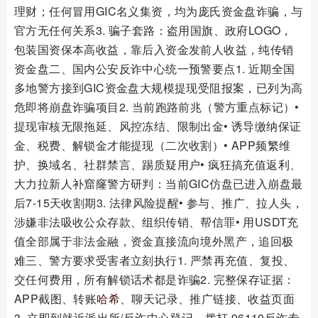
理财；任何冒用GIC名义集资，均为庞氏资金盘诈骗，与
官方无任何关系3. 骗子套路：盗用国旗、政府LOGO，
包装国资保本高收益，靠后入资金发前人收益，纯传销
资金盘二、国内公安反诈中心统一预警要点1. 近期全国
多地警方接到GIC资金盘大规模提现受阻报案，已列为高
危即将崩盘诈骗项目2. 当前跑路前兆（警方重点标记）•
提现审核无限拖延、风控冻结、限制出金• 诱导缴纳保证
金、税费、解锁金才能提现（二次收割）• APP频繁维
护、换域名、社群禁言、踢质疑用户• 疯狂搞充值返利、
大力拉新人补窟窿警方研判：当前GIC仿盘已进入崩盘最
后7‑15天收割期3. 法律风险提醒• 参与、推广、拉人头，
涉嫌非法吸收公众存款、组织传销、帮信罪• 用USDT充
值全部属于非法金融，资金直接流向境外黑产，追回极
难三、警方要求受害者立刻执行1. 严禁再充值、复投、
交任何费用，所有解锁话术都是诈骗2. 完整保存证据：
APP截图、转账
哈希
、聊天记录、推广链接、收益页面
3. 立即到就近派出所/反诈中心登记，拨打 96110反诈专