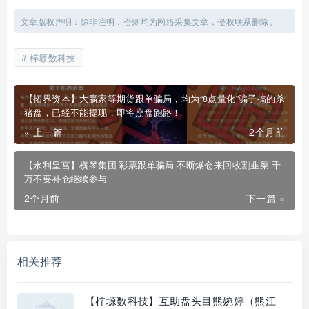
文章版权声明：除非注明，否则均为网络采集文章，侵权联系删除。
梓塬数科技
【拓界资本】大赢家等期货跟单骗局，均为“8点量化”骗子搞的杀
猪盘，已经不能提现，即将崩盘跑路！
« 上一篇
2个月前
【永利皇宫】横琴集团 彩票跟单骗局 不断爆仓来回收割韭菜 千
万不要补仓继续参与
2个月前
下一篇 »
相关推荐
【梓塬数科技】互助盘头目熊婉婷（熊江