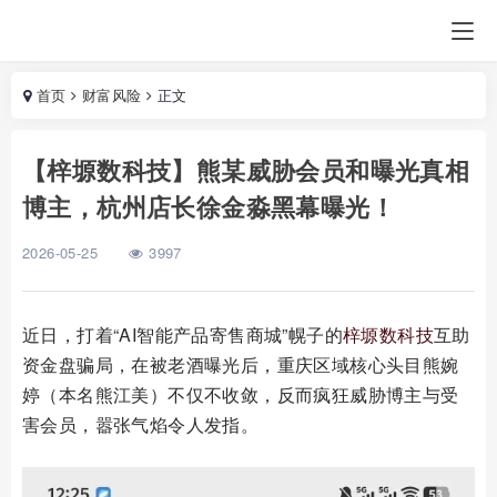
首页
财富风险
正文
【梓塬数科技】熊某威胁会员和曝光真相
博主，杭州店长徐金淼黑幕曝光！
2026-05-25
3997
近日，打着“AI智能产品寄售商城”幌子的
梓塬数科技
互助
资金盘骗局，在被老酒曝光后，重庆区域核心头目熊婉
婷（本名熊江美）不仅不收敛，反而疯狂威胁博主与受
害会员，嚣张气焰令人发指。