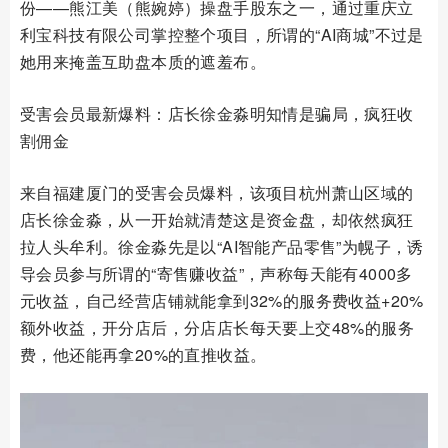
份——熊江美（熊婉婷）操盘手股东之一，通过重庆立
利宝科技有限公司掌控整个项目，所谓的“AI商城”不过是
她用来掩盖互助盘本质的遮羞布。
受害会员最新爆料：店长徐金淼明知情是骗局，疯狂收
割佣金
来自福建厦门的受害会员爆料，该项目杭州萧山区域的
店长徐金淼，从一开始就清楚这是资金盘，却依然疯狂
拉人头牟利。徐金淼先是以“AI智能产品零售”为幌子，诱
导会员参与所谓的“寄售赚收益”，声称每天能有4000多
元收益，自己经营店铺就能拿到32%的服务费收益+20%
额外收益，开分店后，分店店长每天要上交48%的服务
费，他还能再拿20%的直推收益。