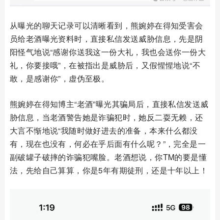
从曝光的聊天记录可以清晰看到，熊婉婷在得知受害会
员给老酒曝光资料时，直接私信发送威胁信息，先是阴
阳怪气地说“感谢你送我这一份大礼，我也会送你一份大
礼，你要接哦”，在被指出是威胁后，又假惺惺地说“不
敢，是感谢你”，虚伪至极。
熊婉婷在得知博主“老酒”曝光其骗局后，直接私信发送威
胁信息，当老酒警告她是诈骗犯时，她反二耍无赖，还
大言不惭地说“我随时做好进去的准备，本来什么都没
有，现在也没有，何必在乎后面有什么呢？”，完全是一
副破罐子破摔的诈骗犯嘴脸。老酒想说，你TM的要是懂
法，先给自己算算，你是5年有期徒刑，还是十年以上！