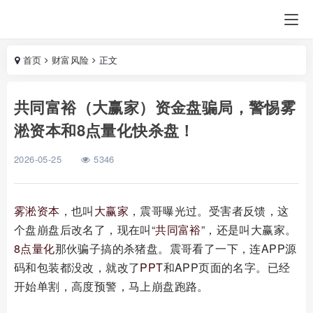
首页
财富风险
正文
共同富裕（大赢家）资金盘骗局，警惕雾
淞资本和8点量化快杀盘！
2026-05-25
5346
雾淞资本
，也叫
大赢家
，震哥曝光过。受害者反馈，这
个盘崩盘后改名了，现在叫“
共同富裕
”，还是叫大赢家。
8点量化
那伙骗子搞的杀猪盘。震哥看了一下，连APP源
码和包装都没改，就改了
PPT
和APP页面的名字。已经
开始单割，高度预警，马上崩盘跑路。