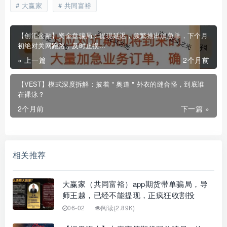
大赢家
共同富裕
【创汇金融】资金盘骗局：提现延迟，频繁推出加急单，下个月
初绝对关网跑路，及时止损…
« 上一篇
2个月前
【VEST】模式深度拆解：披着＂奥道＂外衣的缝合怪，到底谁
在裸泳？
2个月前
下一篇 »
相关推荐
大赢家（共同富裕）app期货带单骗局，导
师王越，已经不能提现，正疯狂收割投
06-02
阅读(2.89K)