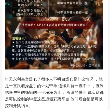
昨天永利皇宫爆仓了很多人不明白爆仓是什么情况 ，就
是一直跟着操盘手的计划带单 连续几首一直不中 ，直到
把账户里的钱输的干干净净为止 。所谓的爆仓 说实话都
是可以控制的毕竟这些虚假彩票平台 他们后台都是可以
控制开奖结果。