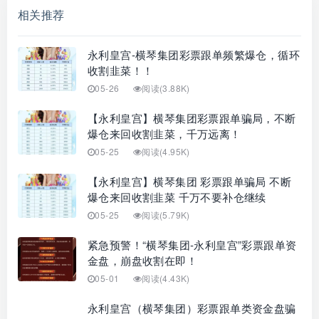
相关推荐
永利皇宫-横琴集团彩票跟单频繁爆仓，循环
收割韭菜！！
05-26
阅读(3.88K)
【永利皇宫】横琴集团彩票跟单骗局，不断
爆仓来回收割韭菜，千万远离！
05-25
阅读(4.95K)
【永利皇宫】横琴集团 彩票跟单骗局 不断
爆仓来回收割韭菜 千万不要补仓继续
05-25
阅读(5.79K)
紧急预警！“横琴集团-永利皇宫”彩票跟单资
金盘，崩盘收割在即！
05-01
阅读(4.43K)
永利皇宫（横琴集团）彩票跟单类资金盘骗