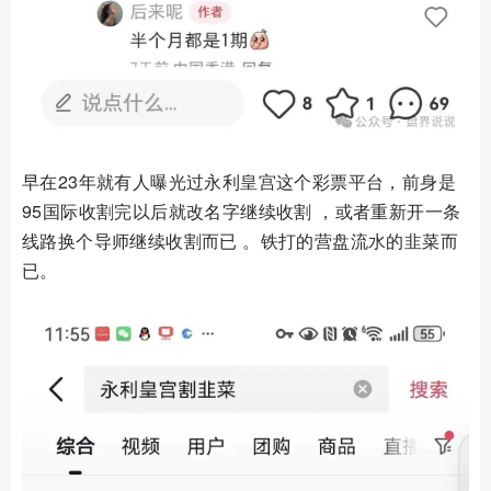
早在23年就有人曝光过永利皇宫这个彩票平台，前身是
95国际收割完以后就改名字继续收割 ，或者重新开一条
线路换个导师继续收割而已 。铁打的营盘流水的韭菜而
已。