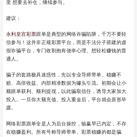
里 想要去补仓，继续参与。
建议：
永利皇宫彩票
跟单是典型的网络诈骗陷阱，千万不要轻
信参与！这并非正规彩票平台，而是不法分子搭建的虚
假诈骗平台，专门收割抱有侥幸心理、想轻松赚钱的普
通人。
骗子的套路极具迷惑性，先以专业导师带单、稳赚不
赔、高倍收益、内部精准数据为噱头引流。初期会让小
额跟单获利、顺利提现，以此骗取信任，诱导大家加大
投入。一旦你大额充值、投入重金后，平台就会原形毕
露。
网络彩票跟单全是人为后台操控，输赢早已内定，不存
在稳赚盈利。所有号称导师带单、彩票稳赚的都是骗