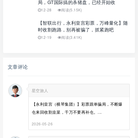
局，GT国际搞的杀猪盘，已经开始收
12-28
阅读(5.15K)
【智联出行，永利皇宫彩票，万峰量化】随
时收割跑路，别再被骗了，抓紧跑吧
12-19
阅读(3.41K)
文章评论
星空旅人
【永利皇宫（横琴集团）】彩票跟单骗局，不断爆
仓来回收割韭菜，千万不要再补仓。...
2026-05-26