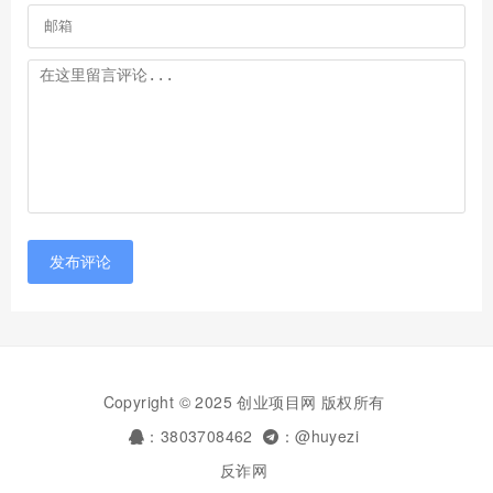
发布评论
Copyright © 2025 创业项目网 版权所有
：3803708462
：@huyezi
反诈网