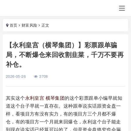
首页
财富风险
正文
【永利皇宫（横琴集团）】彩票跟单骗
局，不断爆仓来回收割韭菜，千万不要再
补仓。
2026-05-26
3708
其实这个
永利皇宫
横琴集团
的这个彩票跟单小编早就知
道这个台子早就一直存在。这种跟单说实话跟资金盘一
样，看项目方有没有实力，有的项目方三个月都不爆
仓，有的项目方一个月就来回爆仓，永利这个台子能走
到现在说实话已经算可以的了，但是资金盘终究也会漏