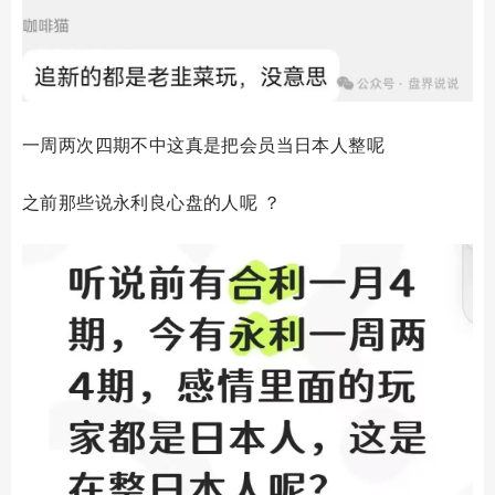
一周两次四期不中这真是把会员当日本人整呢
之前那些说永利良心盘的人呢 ？