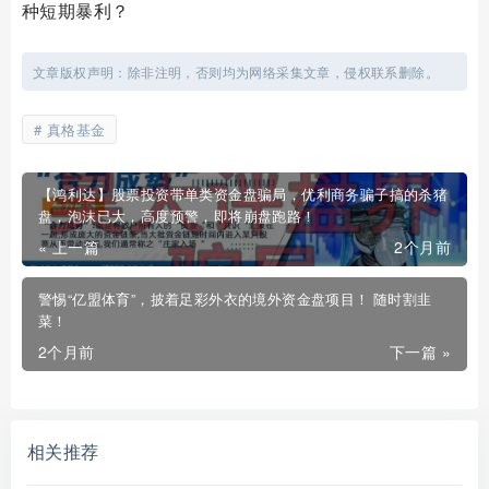
种短期暴利？
文章版权声明：除非注明，否则均为网络采集文章，侵权联系删除。
真格基金
【鸿利达】股票投资带单类资金盘骗局，优利商务骗子搞的杀猪
盘，泡沫已大，高度预警，即将崩盘跑路！
« 上一篇
2个月前
警惕“亿盟体育”，披着足彩外衣的境外资金盘项目！ 随时割韭
菜！
2个月前
下一篇 »
相关推荐