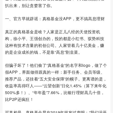
扒出来，别让贪婪害了你。
一、官方早就辟谣：真格基金没APP，更不搞高息理财
真正的真格基金是啥？人家是正儿八经的天使投资机
构，徐小平、王强创办的，投的都是小红书、驭势科技
这种有技术含量的初创公司。人家管着几十亿美金，赚
的是企业成长的钱，不是靠“高息”割韭菜。
但骗子坏了！他们偷了“真格基金”的名字和logo，做了个
假APP，界面做得跟真的一样：新手任务、会员等级、
推荐产品，还挂着“五大安全保障”的幌子。更离谱的是，
收益率高得吓人——“云望创新”日化1.45%（算下来年化
500%多！）、“年年盈”7.66%，比银行理财高几十倍，
比P2P还疯狂！
可真相是，真格基金早在2019年就发过声明：“我们没开