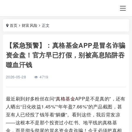
首页
财富风险
正文
【紧急预警】：真格基金APP是冒名诈骗
资金盘！官方早已打假，别被高息陷阱吞
噬血汗钱
2026-05-28
4719
最近刷到好多粉丝在问“
真格基金
APP是不是真的”，还有
人晒出“日化收益1.45%”“年年盈7.66%”的产品截图，甚
至有人已经投了钱等着“躺赚”。看到这些，我后背发凉
——这根本不是那个投资过小红书、地平线的真格基
金，而是彻头彻尾的冒名资金盘诈骗！今天必须把真相