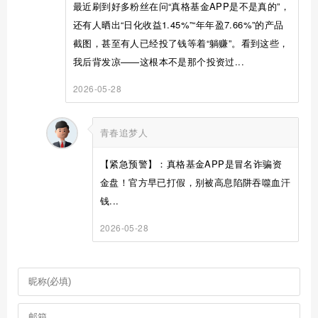
最近刷到好多粉丝在问“真格基金APP是不是真的”，
还有人晒出“日化收益1.45%”“年年盈7.66%”的产品
截图，甚至有人已经投了钱等着“躺赚”。看到这些，
我后背发凉——这根本不是那个投资过...
2026-05-28
青春追梦人
【紧急预警】：真格基金APP是冒名诈骗资
金盘！官方早已打假，别被高息陷阱吞噬血汗
钱...
2026-05-28