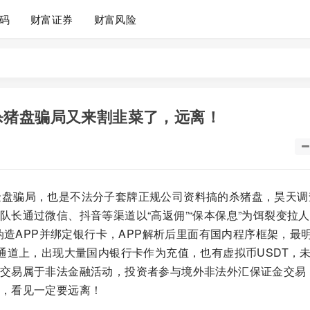
码
财富证券
财富风险
局，杀猪盘骗局又来割韭菜了，远离！
金盘骗局，也是不法分子套牌正规公司资料搞的杀猪盘，昊天调
长通过微信、抖音等渠道以“高返佣”“保本保息”为饵裂变拉
载伪造APP并绑定银行卡，APP解析后里面有国内程序框架，最
通道上，出现大量国内银行卡作为充值，也有虚拟币USDT，
交易属于非法金融活动，投资者参与境外非法外汇保证金交易
，看见一定要远离！