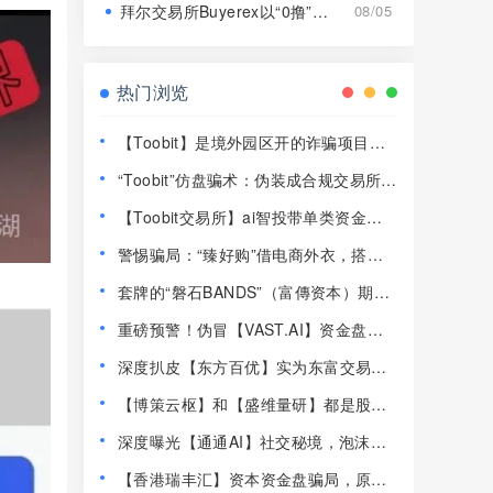
拜尔交易所Buyerex以“0撸”为噱头的分红类资金盘骗局，远离！
08/05
热门浏览
【Toobit】是境外园区开的诈骗项目，
高度预警，远离！
“Toobit”仿盘骗术：伪装成合规交易所，
以高息为饵行拉人头之实的传销资金盘
【Toobit交易所】ai智投带单类资金盘
骗局！
骗局，日收益高达2.8%，看见一定要远
警惕骗局：“臻好购”借电商外衣，搭建
离！
层级拉人头传销资金盘！
套牌的“磐石BANDS”（富傳资本）期货
带单类资金盘骗局，已经开始单割，即
重磅预警！伪冒【VAST.AI】资金盘传
将崩盘跑路！
销骗局曝光，千万别入坑！
深度扒皮【东方百优】实为东富交易所
换皮盘，收割套路一成不变，风险拉
【博策云枢】和【盛维量研】都是股票
满！
带单类资金盘骗局，即将崩盘跑路！
深度曝光【通通AI】社交秘境，泡沫堆
积半年，随时崩盘跑路！
【香港瑞丰汇】资本资金盘骗局，原拓