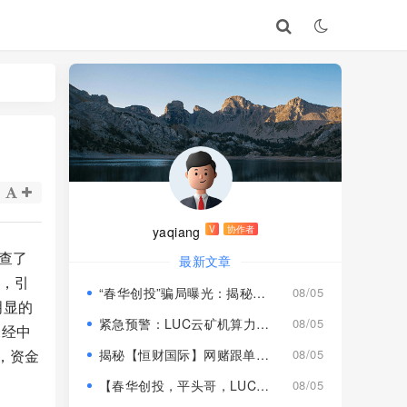
yaqiang
V
协作者
查了
最新文章
人，引
“春华创投”骗局曝光：揭秘项目盘的欺诈手法!
08/05
明显的
紧急预警：LUC云矿机算力项目风险激增，高额挖矿收益背后全是套路
08/05
未经中
，资金
揭秘【恒财国际】网赌跟单盘深度风险预警！
08/05
【春华创投，平头哥，LUC永久矿机】这3个项目都是骗局！已经收割，速度撤离！
08/05