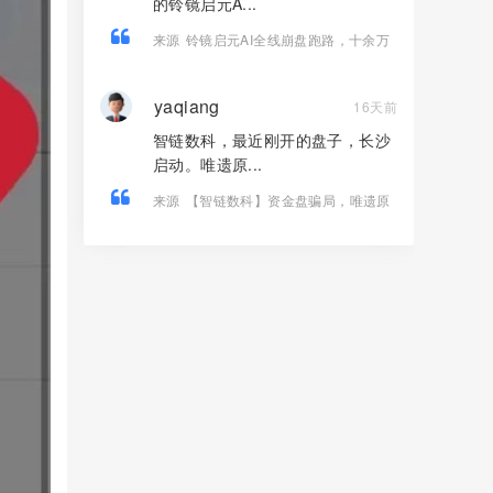
的铃镜启元A...
来源
铃镜启元AI全线崩盘跑路，十余万
用户血本无归！
yaqiang
16天前
智链数科，最近刚开的盘子，长沙
启动。唯遗原...
来源
【智链数科】资金盘骗局，唯遗原
班人马操盘，Ai芯漫的客服，纯快割
盘！