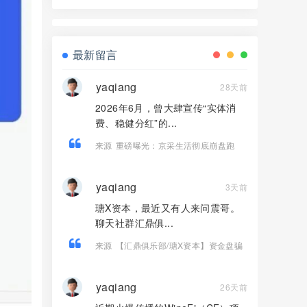
界资本，境外诈骗园区开的快割盘！
最新留言
yaqiang
28天前
2026年6月，曾大肆宣传“实体消
费、稳健分红”的...
来源
重磅曝光：京采生活彻底崩盘跑
路，高额返利骗局落幕，受害者速维权
yaqiang
3天前
瑭X资本，最近又有人来问震哥。
聊天社群汇鼎俱...
来源
【汇鼎俱乐部/瑭X资本】资金盘骗
局，境外诈骗园区开的快割盘！
yaqiang
26天前