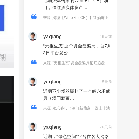
近期火爆传播的WineFi（CF）项
目，借红酒实体资产...
来源
揭秘【WineFi（CF）】红酒链上
资金盘骗局，高收益实为庞氏传销！
yaqiang
26天前
“天枢生态”这个资金盘骗局，自7月
2日平台发公...
来源
“天枢生态”资金盘骗局彻底崩盘，
操盘团伙半夜关网跑路，数万会员血本
无归！
yaqiang
15天前
近期不少粉丝爆料了一个叫永乐盛
典（澳门新葡...
来源
永乐盛典（澳门新葡京）线上非法
彩票骗局，导师郎博，多次收割会员，
即将崩盘跑路！
yaqiang
26天前
近期，“绿色空间”平台在各大网络