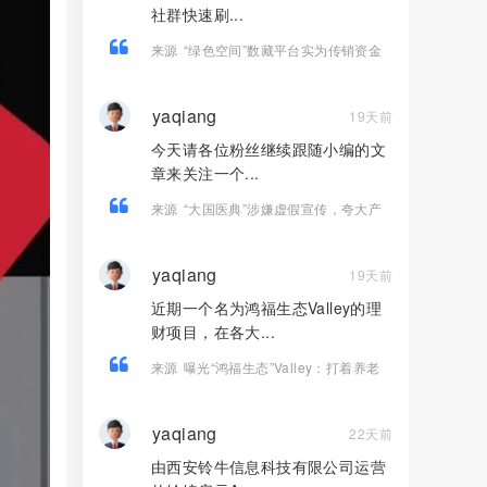
社群快速刷...
来源
“绿色空间”数藏平台实为传销资金
盘，高收益福利皆是收割骗局！
yaqiang
19天前
今天请各位粉丝继续跟随小编的文
章来关注一个...
来源
“大国医典”涉嫌虚假宣传，夸大产
品功效导致患者病情复发，险截肢！
yaqiang
19天前
近期一个名为鸿福生态Valley的理
财项目，在各大...
来源
曝光“鸿福生态”Valley：打着养老
理财幌子的庞氏资金盘骗！！
yaqiang
22天前
由西安铃牛信息科技有限公司运营