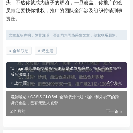
头，不然你就成为骗子的帮凶，一旦崩盘，你推广的会
员肯定要找你维权，推广的团队全部涉及组织传销刑事
责任。
文章版权声明：除非注明，否则均为网络采集文章，侵权联系删除。
全球联动
燃生活
“Uniagri联合农商交易所”实则就是跟单盘骗局，操盘手随意操控
后台涨跌！
« 上一篇
2个月前
紧急曝光！OASIS GLOBAL 全球绿洲计划：碳中和外衣下的跨
境资金盘，已有无数人被套
2个月前
下一篇 »