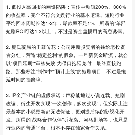
1. 低投入高回报的画饼陷阱：宣传中动辄200%、300%
的收益率，完全不符合文娱行业的基本逻辑。短剧行业
平均回本周期长达1-2年，爆款率不足1%，所谓的“单部
短剧ROI可达1:3以上”，不过是资金盘惯用的高息诱饵。
2. 庞氏骗局的击鼓传花：公司用新投资者的钱给老投资
者分红，营造“稳定盈利”的假象。一旦新资金断流，就会
以“项目延期”“审核失败”为借口拖延兑付，最终直接跑
路。那些标注“制作中”“预计上线”的短剧项目，不过是拖
延时间的挡箭牌。
3. IP全产业链的虚假承诺：声称能通过小说连载、短剧
改编、衍生开发实现“一次创作，多次变现”，但实际上连
最基本的小说更新都无法保证，更别提后续的影视化开
发。所谓的“战略合作伙伴”听花岛、河马剧场等，也只是
行业内的普通平台，根本不存在独家合作关系。