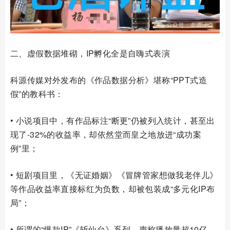
二、虚假数据堆砌，IP孵化全是自嗨式表演
科源传媒对外发布的《作品数据分析》堪称“PPT式造
假”的教科书：
• 小说项目中，有作品标注“断更”仍被列入统计，甚至出
现了-32%的收益率，却依然堂而皇之地放进“成功案
例”里；
• 短剧项目里，《无证婚姻》《冒牌管家想做我老伴儿》
等作品收益率直接标红为负数，却被包装成“多元化IP布
局”；
• 所谓的“爆款IP”《斩仙台》系列，声称播放量超10亿，