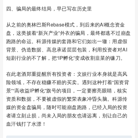
四、骗局的最终结局，早已写在历史里
从之前的奥林巴斯Rebase模式，到后来的AI概念资金
盘，这类披着“新兴产业”外衣的骗局，最终都逃不过崩盘
跑路的命运。科源传媒的套路和它们如出一辙：用虚假
背景、伪造数据、高息承诺层层包装，利用投资者对AI
短剧行业的不了解，把“IP孵化”变成收割韭菜的镰刀。
在此老酒郑重提醒所有投资者：文娱行业本身就是高风
险领域，不存在稳赚不赔的买卖。遇到这种打着“国资背
景”“高收益IP孵化”旗号的项目，一定要擦亮眼睛，核实
资质和数据，不要被虚假的繁荣表象冲昏头脑。科源传
媒的资金盘骗局，随时可能崩盘跑路，已经入局的投资
者请立刻止损，尚未入局的朋友也请远离，别让自己的
血汗钱打了水漂！