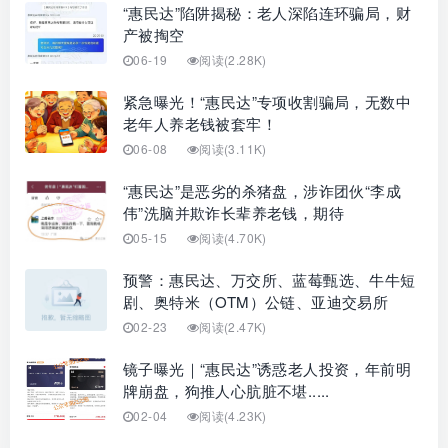
“惠民达”陷阱揭秘：老人深陷连环骗局，财
产被掏空
06-19
阅读(2.28K)
紧急曝光！“惠民达”专项收割骗局，无数中
老年人养老钱被套牢！
06-08
阅读(3.11K)
“惠民达”是恶劣的杀猪盘，涉诈团伙“李成
伟”洗脑并欺诈长辈养老钱，期待
05-15
阅读(4.70K)
预警：惠民达、万交所、蓝莓甄选、牛牛短
剧、奥特米（OTM）公链、亚迪交易所
02-23
阅读(2.47K)
镜子曝光｜“惠民达”诱惑老人投资，年前明
牌崩盘，狗推人心肮脏不堪.....
02-04
阅读(4.23K)