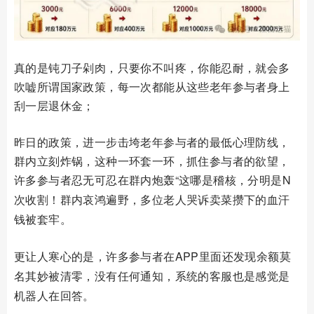
真的是钝刀子剁肉，只要你不叫疼，你能忍耐，就会多
吹嘘所谓国家政策，每一次都能从这些老年参与者身上
刮一层退休金；
昨日的政策，进一步击垮老年参与者的最低心理防线，
群内立刻炸锅，这种一环套一环，抓住参与者的欲望，
许多参与者忍无可忍在群内炮轰
“这哪是稽核，分明是
N
次收割！群内哀鸿遍野，多位老人哭诉卖菜攒下的血汗
钱被套牢。
更让人寒心的是，许多参与者在
APP
里面还发现余额莫
名其妙被清零，没有任何通知，系统的客服也是感觉是
机器人在回答。