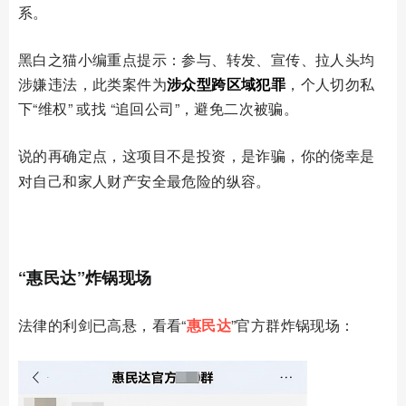
系。
黑白之猫小编重点提示：参与、转发、宣传、拉人头均
涉嫌违法，此类案件为
涉众型跨区域犯罪
，个人切勿私
下“维权” 或找 “追回公司”，避免二次被骗。
说的再确定点，这项目不是投资，是诈骗
，你的侥幸是
对自己和家人财产安全最危险的纵容。
03
“惠民达”炸锅现场
法律的利剑已高悬，看看
“
惠民达
”官方群炸锅现场：