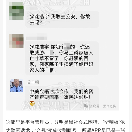
这哪里是平台管理员，分明是黑社会式围猎。当
“
稽核
”
沦
为勒索话术，
“
合规
”
变成收割暗号，所谓
APP
早已是一张