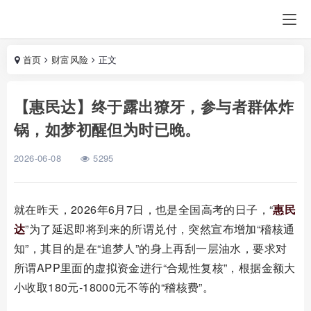
首页
财富风险
正文
【惠民达】终于露出獠牙，参与者群体炸
锅，如梦初醒但为时已晚。
2026-06-08
5295
就在昨天，
2026
年
6
月
7
日，也是全国高考的日子，“
惠民
达
”为了延迟即将到来的所谓兑付，突然宣布增加“稽核通
知”，其目的是在“追梦人”的身上再刮一层油水，要求对
所谓
APP
里面的虚拟资金进行“合规性复核”，根据金额大
小收取
180
元
-18000
元不等的“稽核费”。