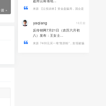
盗用云南省现...
来源
【云投农林】资金盘骗局，国企是
篇 »
假的，古树茶是假的，传销圈钱是真
的！
yaqiang
16天前
反传销网7月21日（农历六月初
八）发布：王女士...
来源
7400元买一堆“熊胆粉”，发现被骗
连人都找不到——起底《我的中国心》
黄志伟如何掏空老人养老钱！