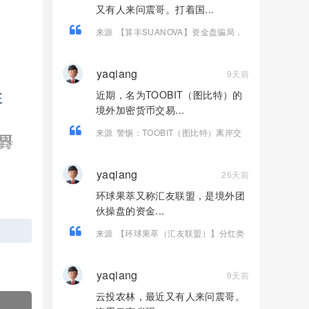
又有人来问震哥。打着国...
来源
【算丰SUANOVA】资金盘骗局，
国产AI算力是假的，拉人头圈钱是真
的！
yaqiang
9天前
近期，名为TOOBIT（图比特）的
境外加密货币交易...
来源
警惕：TOOBIT（图比特）离岸交
易所层层陷阱！牌照造假、盈利锁仓、
杀猪盘疯狂收割国内投资者
yaqiang
26天前
环球果萃又称汇友联盟，是境外团
伙操盘的资金...
来源
【环球果萃（汇友联盟）】分红类
资金盘骗局，“维尔利”骗局的平移盘，要
崩盘跑路了…
yaqiang
9天前
云投农林，最近又有人来问震哥。