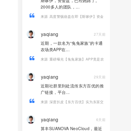
斯哆伊，资金盘，已经跑路了。
2000多人的团队，...
来源
高度警惕崩盘在即【斯哆伊】资金
盘骗局，2000多人1500万被单割杀猪！
yaqiang
27天前
近期，一款名为“兔兔家族”的卡通
农场类APP在...
来源
重磅曝光【兔兔家族】APP竟是农
场伪装的资金盘骗局！
yaqiang
29天前
近期社群里到处流传东方百优的推
广链接，平台...
来源
深度扒皮【东方百优】实为东富交
易所换皮盘，收割套路一成不变，风险
拉满！！
yaqiang
6天前
算丰SUANOVA NeoCloud，最近