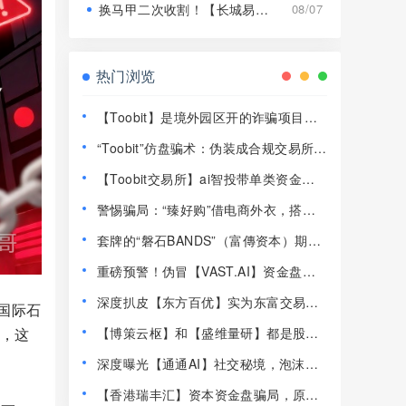
换马甲二次收割！【长城易趣】平移【康盛科技】又是致命骗局！
08/07
热门浏览
【Toobit】是境外园区开的诈骗项目，
高度预警，远离！
“Toobit”仿盘骗术：伪装成合规交易所，
以高息为饵行拉人头之实的传销资金盘
【Toobit交易所】ai智投带单类资金盘
骗局！
骗局，日收益高达2.8%，看见一定要远
警惕骗局：“臻好购”借电商外衣，搭建
离！
层级拉人头传销资金盘！
套牌的“磐石BANDS”（富傳资本）期货
带单类资金盘骗局，已经开始单割，即
重磅预警！伪冒【VAST.AI】资金盘传
将崩盘跑路！
销骗局曝光，千万别入坑！
深度扒皮【东方百优】实为东富交易所
国际石
换皮盘，收割套路一成不变，风险拉
你，这
【博策云枢】和【盛维量研】都是股票
满！
带单类资金盘骗局，即将崩盘跑路！
深度曝光【通通AI】社交秘境，泡沫堆
积半年，随时崩盘跑路！
【香港瑞丰汇】资本资金盘骗局，原拓
，一