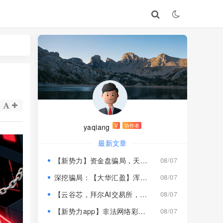
yaqiang
V
协作者
最新文章
【新势力】资金盘骗局，天宫国际和平娱乐的狗推换个马甲又来割韭菜！
08/07
深挖骗局：【大华汇盈】浑身造假，冒用演员充当总监，啼笑皆非！
08/07
【云谷芯，拜尔AI交易所，塔吉跨境电商】这3个项目都是骗局，近期跑路跟即将崩盘收割，赶紧远离！
08/07
【新势力app】非法网络彩票骗局，“天宫国际”和“和平娱乐”骗子搞的杀猪盘，远离！
08/07