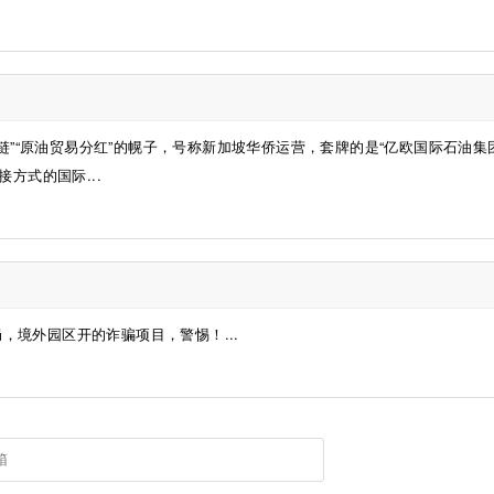
链”“原油贸易分红”的幌子，号称新加坡华侨运营，套牌的是“亿欧国际石油集
方式的国际...
，境外园区开的诈骗项目，警惕！...