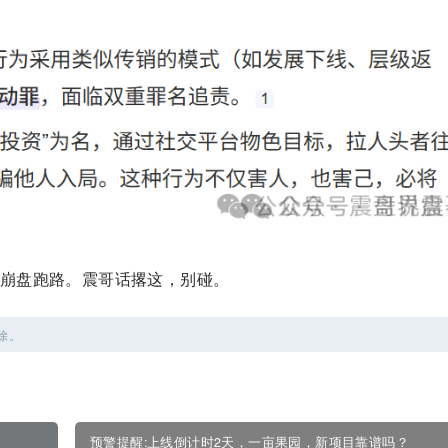
崩盘跑路。震哥话撂这，别碰。
除。
预警提醒:上线倒计时2天，一亩果园，新项目靠谱吗？