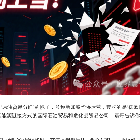
”“原油贸易分红”的幌子，号称新加坡华侨运营，套牌的是“亿欧
塑能源链接方式的国际石油贸易和危化品贸易公司。震哥告诉
1到L8的层级奖励。充值提现都用U。两个APP，一个“eo”