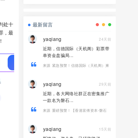
界资本，境外诈骗园区开的快割盘！
判处十
最新留言
罪，最
yaqiang
24天前
！
近期，信德国际（天机阁）彩票带
单资金盘骗局...
来源
紧急预警！信德国际（天机阁）柬
埔寨老盘切勿二次收割！
yaqiang
29天前
近期，各大网络社群正在密集推广
一款名为磐石...
来源
重磅预警！【香港富傅资本-磐石
BANDS】 纯属套牌虚假现货跟单盘，传
销收割套路曝光！
yaqiang
15天前