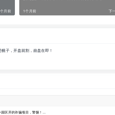
1个月前
1个月前
下一
是幌子，开盘就割，崩盘在即！
园区开的诈骗项目，警惕！...