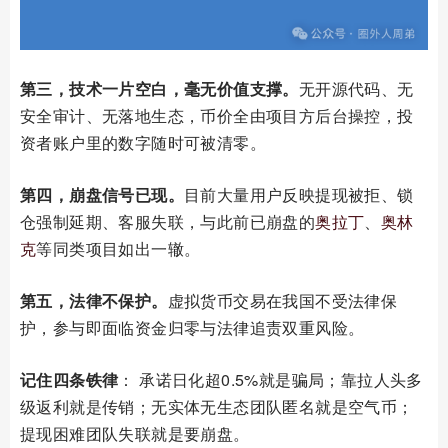
第三，技术一片空白，毫无价值支撑。
无开源代码、无
安全审计、无落地生态，币价全由项目方后台操控，投
资者账户里的数字随时可被清零。
第四，崩盘信号已现。
目前大量用户反映提现被拒、锁
仓强制延期、客服失联，与此前已崩盘的
奥拉丁
、
奥林
克
等同类项目如出一辙。
第五，法律不保护。
虚拟货币交易在我国不受法律保
护，参与即面临资金归零与法律追责双重风险。
记住四条铁律
： 承诺日化超0.5%就是骗局；靠拉人头多
级返利就是传销；无实体无生态团队匿名就是空气币；
提现困难团队失联就是要崩盘。