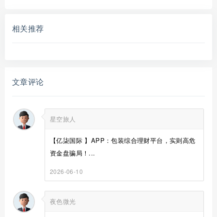
相关推荐
文章评论
星空旅人
【亿柒国际 】APP：包装综合理财平台，实则高危
资金盘骗局！...
2026-06-10
夜色微光