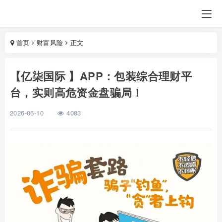
首页
财富风险
正文
【亿柒国际 】APP：包装综合理财平
台，实则高危资金盘骗局！
2026-06-10
4083