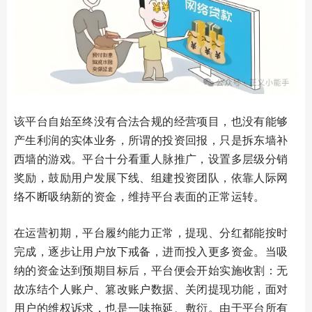
该平台自始至终没有合法合规的经营项目，也没有能够
产生利润的实体业务，所谓的投资回报，只是拆东墙补
西墙的游戏。平台十分看重人脉推广，设置多层级分销
奖励，鼓励用户发展下线、组建投资团队，依靠人际网
络不断吸纳新的资金，维持平台表面的正常运转。
在运营初期，平台履约能力正常，提现、分红都能按时
完成，逐步让用户放下戒备，进而投入更多资金。当吸
纳的资金达到预期目标后，平台便会开始实施收割：无
故冻结个人账户、篡改账户数据、关闭提现功能，面对
用户的维权诉求，也是一味拖延、敷衍。由于平台所有