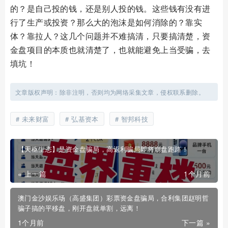
的？是自己投的钱，还是别人投的钱。这些钱有没有进
行了生产或投资？那么大的泡沫是如何消除的？靠实
体？靠拉人？这几个问题并不难搞清，只要搞清楚，资
金盘项目的本质也就清楚了，也就能避免上当受骗，去
填坑！
文章版权声明：除非注明，否则均为网络采集文章，侵权联系删除。
未来财富
弘基资本
智邦科技
【天枢生态】是资金盘骗局，高返利骗局即将崩盘跑路！
« 上一篇
1个月前
澳门金沙娱乐场（高盛集团）彩票资金盘骗局，合利集团赵明哲
骗子搞的平移盘，刚开盘就单割，远离！
1个月前
下一篇 »