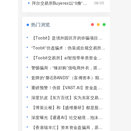
拜尔交易所Buyerex以“0撸”为噱头的分红类资金盘骗局，远离！
08/05
热门浏览
【Toobit】是境外园区开的诈骗项目，
高度预警，远离！
“Toobit”仿盘骗术：伪装成合规交易所，
以高息为饵行拉人头之实的传销资金盘
【Toobit交易所】ai智投带单类资金盘
骗局！
骗局，日收益高达2.8%，看见一定要远
警惕骗局：“臻好购”借电商外衣，搭建
离！
层级拉人头传销资金盘！
套牌的“磐石BANDS”（富傳资本）期货
带单类资金盘骗局，已经开始单割，即
重磅预警！伪冒【VAST.AI】资金盘传
将崩盘跑路！
销骗局曝光，千万别入坑！
深度扒皮【东方百优】实为东富交易所
换皮盘，收割套路一成不变，风险拉
【博策云枢】和【盛维量研】都是股票
满！
带单类资金盘骗局，即将崩盘跑路！
深度曝光【通通AI】社交秘境，泡沫堆
积半年，随时崩盘跑路！
【香港瑞丰汇】资本资金盘骗局，原拓