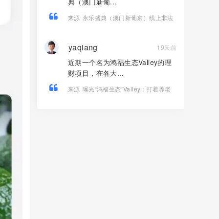
典（澳门新葡...
来源
永乐盛典（澳门新葡京）线上非法
彩票骗局，导师郎博，多次收割会员，
即将崩盘跑路！
yaqiang
19天前
近期一个名为鸿福生态Valley的理
财项目，在各大...
来源
曝光“鸿福生态”Valley：打着养老
理财幌子的庞氏资金盘骗！！