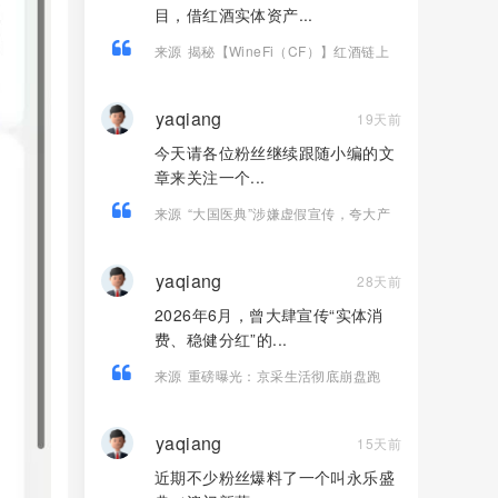
目，借红酒实体资产...
来源
揭秘【WineFi（CF）】红酒链上
资金盘骗局，高收益实为庞氏传销！
yaqiang
19天前
今天请各位粉丝继续跟随小编的文
章来关注一个...
来源
“大国医典”涉嫌虚假宣传，夸大产
品功效导致患者病情复发，险截肢！
yaqiang
28天前
2026年6月，曾大肆宣传“实体消
费、稳健分红”的...
来源
重磅曝光：京采生活彻底崩盘跑
路，高额返利骗局落幕，受害者速维权
yaqiang
15天前
近期不少粉丝爆料了一个叫永乐盛