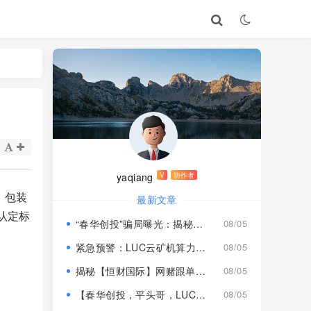
yaqiang
V
协作者
，包装
最新文章
认定标
“春华创投”骗局曝光：揭秘项目盘的欺诈手法!
08/05
紧急预警：LUC云矿机算力项目风险激增，高额挖矿收益背后全是套路
08/05
揭秘【恒财国际】网赌跟单盘深度风险预警！
08/05
【春华创投，平头哥，LUC永久矿机】这3个项目都是骗局！已经收割，速度撤离！
08/05