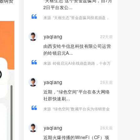
缴纳资
“天枢生态”这个资金盘骗局，自7月
2日平台发公...
来源
“天枢生态”资金盘骗局彻底崩盘，
操盘团伙半夜关网跑路，数万会员血本
无归！
yaqiang
22天前
由西安铃牛信息科技有限公司运营
的铃镜启元A...
来源
铃镜启元AI全线崩盘跑路，十余万
用户血本无归！
yaqiang
26天前
近期，“绿色空间”平台在各大网络
社群快速刷...
来源
“绿色空间”数藏平台实为传销资金
盘，高收益福利皆是收割骗局！
yaqiang
26天前
近期火爆传播的WineFi（CF）项