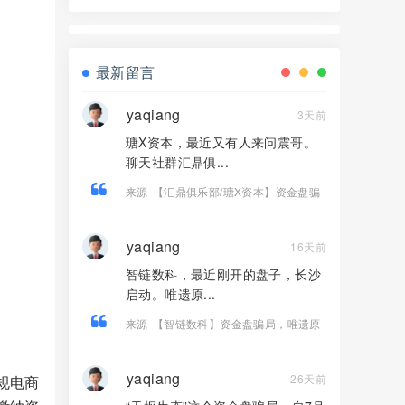
界资本，境外诈骗园区开的快割盘！
最新留言
yaqiang
3天前
瑭X资本，最近又有人来问震哥。
聊天社群汇鼎俱...
来源
【汇鼎俱乐部/瑭X资本】资金盘骗
局，境外诈骗园区开的快割盘！
yaqiang
16天前
智链数科，最近刚开的盘子，长沙
启动。唯遗原...
来源
【智链数科】资金盘骗局，唯遗原
班人马操盘，Ai芯漫的客服，纯快割
盘！
yaqiang
26天前
规电商