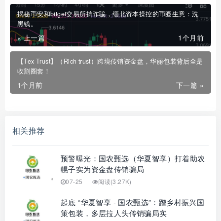
揭秘币安和bitget交易所搞诈骗，缅北资本操控的币圈生意：洗
黑钱。
« 上一篇
1个月前
【Tex Trust】（Rich trust）跨境传销资金盘，华丽包装背后全是
收割圈套！
1个月前
下一篇 »
相关推荐
预警曝光：国农甄选（华夏智享）打着助农
幌子实为资金盘传销骗局
07-25
阅读(3.27K)
起底 “华夏智享 - 国农甄选”：蹭乡村振兴国
策包装，多层拉人头传销骗局实