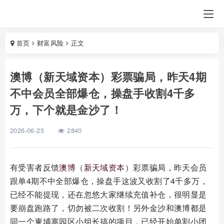
首页
财富风险
正文
澳博（新天域资本）彩票骗局，昨天4期
不中会员全部爆仓，操盘手收割4千多
万，下个就是金沙了！
2026-06-25
2840
有受害者反馈
澳博
（
新天域资本
）彩票骗局，昨天会员
跟单4期不中全部爆仓，操盘手这波又收割了4千多万，
已经不能提现，还在忽悠大家继续充值补仓，很明显是
要崩盘跑路了，切勿被二次收割！另外金沙和澳博都是
同一个柬埔寨园区小组长搞的项目，已经开始单割小团