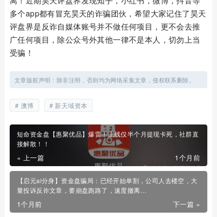
离！近期昊天评盘界发现知乎，小红书，微博，抖音等
多个app都有冒充昊天的诈骗团伙，希望大家记住了昊天
评盘界是反诈自媒体账号并不做任何项目，更不会去推
广任何项目，除公众号外其他一律不是本人，切勿上当
受骗！
文章版权声明：除非注明，否则均为网络采集文章，侵权联系删除。
澳博
新天域资本
短命资金盘【惠聚优品】爆雷！上线仅半个月提现卡死，社群直
接解散！！
« 上一篇
1个月前
【启元ai分身】资金盘骗局：已经开始单割，公司人去楼空，大
量投诉反诈文章，要崩盘跑路了，速度撤离…
1个月前
下一篇 »