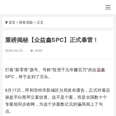
首页
财富风险
正文
重磅揭秘【众益鑫SPC】正式暴雷！
2026-06-25
4595
打着"新零售"旗号、号称"投资千元年赚百万"的
众益鑫
SPC，终于走到了尽头。
6月17日，呼和浩特市新城区分局发布通告，正式对幕后
操盘手白斯琴立案侦查。这不是个案，而是全国数十个
专案组同步收网，为这个涉案数亿元的骗局画上了句
点。