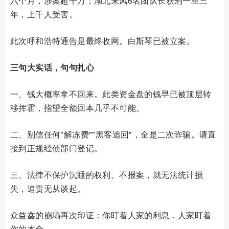
六个月，涉案超千万；湖北来凤6名团队长获刑一至三
年，上千人受害。
此次呼和浩特通告是最终收网。白斯琴已被立案。
三句大实话，句句扎心
一、钱大概率拿不回来。此类资金盘的钱早已被顶层转
移挥霍，指望全额回本几乎不可能。
二、别信任何"解冻费""黑客追回"，全是二次诈骗。请直
接到正规经侦部门登记。
三、法律不保护沉睡的权利。不报案，就无法统计损
失，追责无从谈起。
众益鑫的崩塌再次印证：你盯着人家的利息，人家盯着
你的本金。