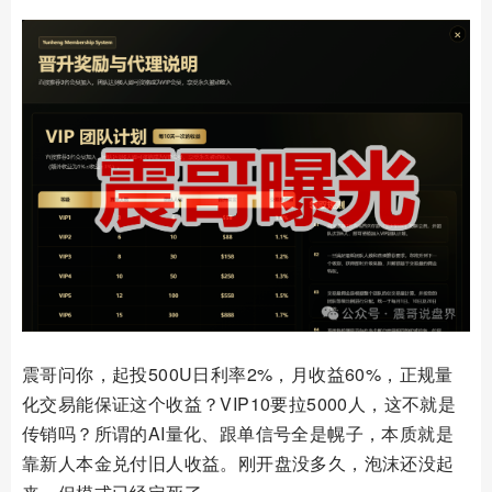
震哥问你，起投500U日利率2%，月收益60%，正规量
化交易能保证这个收益？VIP10要拉5000人，这不就是
传销吗？所谓的AI量化、跟单信号全是幌子，本质就是
靠新人本金兑付旧人收益。刚开盘没多久，泡沫还没起