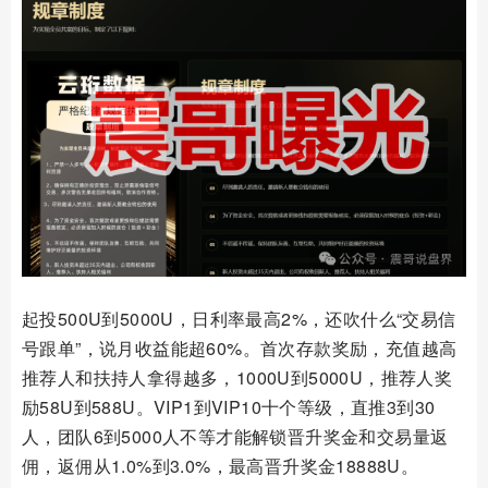
起投500U到5000U，日利率最高2%，还吹什么“交易信
号跟单”，说月收益能超60%。首次存款奖励，充值越高
推荐人和扶持人拿得越多，1000U到5000U，推荐人奖
励58U到588U。VIP1到VIP10十个等级，直推3到30
人，团队6到5000人不等才能解锁晋升奖金和交易量返
佣，返佣从1.0%到3.0%，最高晋升奖金18888U。