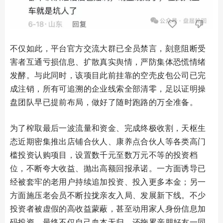
不仅如此，平台官方交流大群已全员禁言，刻意阻断受
害者互通亏损信息、扩散真实舆情，严防集体恐慌情绪
发酵。与此同时，该项目此前挂靠的空壳皮包公司已完
成注销，所有可追溯的企业线索全部清零，足以证明操
盘团队早已提前布局，做好了随时跑路的万全准备。
为了榨取最后一波流量和资金、完成终极收割，天枢生
态近期密集推出店铺合伙人、康养点合伙人等各类高门
槛投资认购项目，设置数千元至数万元不等的投资档
位，不断夸大收益、抛出高额回报承诺。一方面诱导已
经被套牢的老用户持续追加投资、投入更多本金；另一
方面施压老会员不断拉拢亲友入局、发展新下线。不少
投资者被虚假的高收益蒙蔽，甚至动用家人身份信息加
码投资，最终不仅自己血本无归，还拖累亲朋好友一同