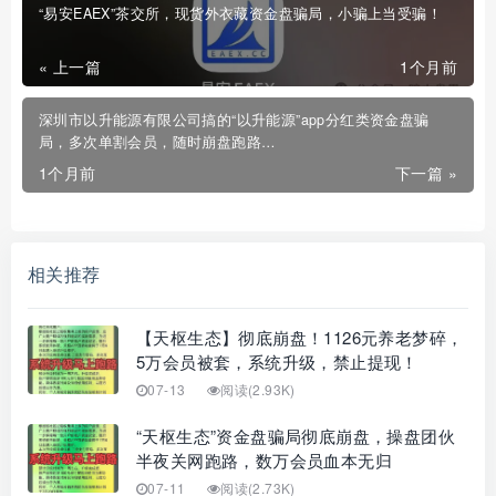
“易安EAEX”茶交所，现货外衣藏资金盘骗局，小骗上当受骗！
« 上一篇
1个月前
深圳市以升能源有限公司搞的“以升能源”app分红类资金盘骗
局，多次单割会员，随时崩盘跑路…
1个月前
下一篇 »
相关推荐
【天枢生态】彻底崩盘！1126元养老梦碎，
5万会员被套，系统升级，禁止提现！
07-13
阅读(2.93K)
“天枢生态”资金盘骗局彻底崩盘，操盘团伙
半夜关网跑路，数万会员血本无归
07-11
阅读(2.73K)