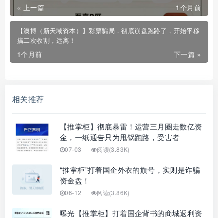
« 上一篇
1个月前
【澳博（新天域资本）】彩票骗局，彻底崩盘跑路了，开始平移
搞二次收割，远离！
1个月前
下一篇 »
相关推荐
【推掌柜】彻底暴雷！运营三月圈走数亿资
金，一纸通告只为甩锅跑路，受害者
07-03
阅读(3.83K)
“推掌柜”打着国企外衣的旗号，实则是诈骗
资金盘！
06-12
阅读(3.86K)
曝光【推掌柜】打着国企背书的商城返利资