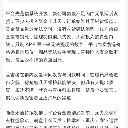
平台先是借系统升级、新公司额度不足为由无限延后发
货，不少人投入资金十几天，订单始终处于铺货状态，
黄金货品迟迟无法交付。没有收货确认流程，账户余额
直接被锁死，提现功能彻底失效。大家投入的真金白
银，只剩 APP 里一串无法提现的数字，平台售卖货品价
格远超市场价，商品无法转手变现，直接陷入资金取不
出、货品卖不掉的双重困局。
受害者在群内反复询问发货与回款时间，管理员只会敷
衍安抚，称短短几天维护就能解决。但凡有人提出质
疑、表达不满，就会被直接移出群聊，随后全员禁言，
彻底切断受害者互通消息的渠道。
随着矛盾持续发酵，平台资金链彻底断裂，无力兑现所
有收益承诺。崩盘十余天后，推掌柜（重庆）商业运营
管理有限公司发布市场宣传规范通告，将无法兑付、货