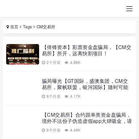
首页
Tags
CM交易所
【倚锋资本】彩票资金盘骗局，【CM交
易所】所开，远离快割项目！
2个月前
4.88K
骗局曝光【GT国际，盛澳集团，CM交
易所，聚帆联盟，银河国际】随时可能
卷钱跑路！
8个月前
4.17K
【CM交易所】合约跟单类资金盘骗局，
境外不法份子伪造虚假app大肆吸金，请
参与人速度撤离！app大肆吸金，高度预
8个月前
4.49K
警