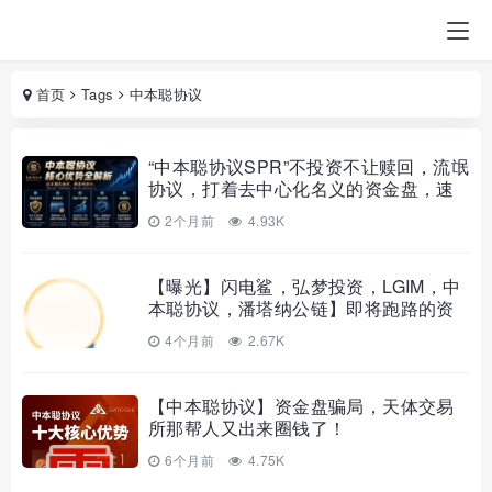
首页
Tags
中本聪协议
“中本聪协议SPR”不投资不让赎回，流氓
协议，打着去中心化名义的资金盘，速
速远离！
2个月前
4.93K
【曝光】闪电鲨，弘梦投资，LGIM，中
本聪协议，潘塔纳公链】即将跑路的资
金盘项目，看到千万别参与！
4个月前
2.67K
【中本聪协议】资金盘骗局，天体交易
所那帮人又出来圈钱了！
6个月前
4.75K