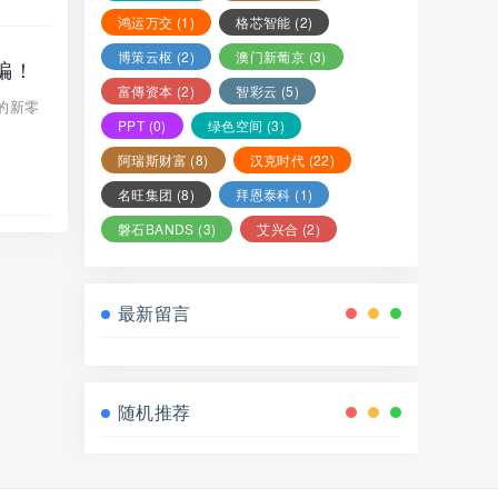
鸿运万交
(1)
格芯智能
(2)
博策云枢
(2)
澳门新葡京
(3)
骗！
富傳资本
(2)
智彩云
(5)
的新零
PPT
(0)
绿色空间
(3)
阿瑞斯财富
(8)
汉克时代
(22)
名旺集团
(8)
拜恩泰科
(1)
磐石BANDS
(3)
艾兴合
(2)
最新留言
随机推荐