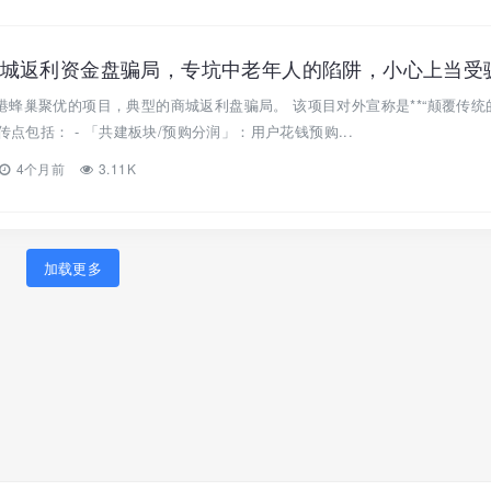
城返利资金盘骗局，专坑中老年人的陷阱，小心上当受
蜂巢聚优的项目，典型的商城返利盘骗局。 该项目对外宣称是**“颠覆传统
传点包括： - 「共建板块/预购分润」：用户花钱预购...
4个月前
3.11K
加载更多