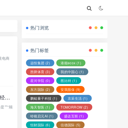
热门浏览
热门标签
境电商
远恒集团
(2)
港能ecox
(1)
胜牌体育
(3)
我的中国心
(1)
星河学院
(0)
图比特
(1)
东方国际
(2)
安我股保
(9)
【高度预警】香港蜂巢聚优商城：典型的商城返利资金盘骗局 聪明的会员已经开始撤退
鹏鲲量子科技
(1)
京采生活
(1)
**“颠
海天智医
(1)
TOMORROW
(2)
铃镜启元AI
(1)
盛达互联
(1)
恒财国际
(6)
信德国际
(5)