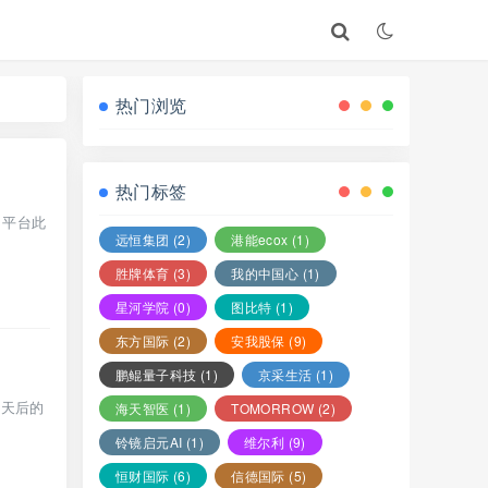
热门浏览
热门标签
，平台此
远恒集团
(2)
港能ecox
(1)
胜牌体育
(3)
我的中国心
(1)
星河学院
(0)
图比特
(1)
东方国际
(2)
安我股保
(9)
鹏鲲量子科技
(1)
京采生活
(1)
两天后的
海天智医
(1)
TOMORROW
(2)
铃镜启元AI
(1)
维尔利
(9)
恒财国际
(6)
信德国际
(5)