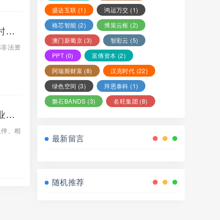
盛达互联
(1)
鸿运万交
(1)
格芯智能
(2)
博策云枢
(2)
绿链优品水果拼车突发公告：账户冻结、退款退业务，风险全面凸显，抓紧时间撤离！
澳门新葡京
(3)
智彩云
(5)
部非法资
PPT
(0)
富傳资本
(2)
阿瑞斯财富
(8)
汉克时代
(22)
绿色空间
(3)
拜恩泰科
(1)
磐石BANDS
(3)
名旺集团
(8)
【绿链优品】水果拼车今日发布公告：公司账户临时冻结，并取消现有拼车业务，你安全撤离了吗？
伙伴、相
最新留言
随机推荐