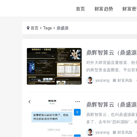
首页
财富趋势
财富密
首页
Tags
鼎盛源
鼎辉智算云（鼎盛源
对外大肆宣扬流量致富、粉
的典型资金盘圈套。平台宣称
yaqiang
财富风险
鼎辉智算云（鼎盛源
鼎辉智算云，也叫鼎盛源家
多了。去年叫“思科国际”，
yaqiang
财富风险