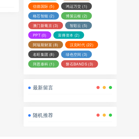
信德国际
(5)
鸿运万交
(1)
格芯智能
(2)
博策云枢
(2)
澳门新葡京
(3)
智彩云
(5)
PPT
(0)
富傳资本
(2)
阿瑞斯财富
(8)
汉克时代
(22)
名旺集团
(8)
绿色空间
(3)
拜恩泰科
(1)
磐石BANDS
(3)
最新留言
随机推荐