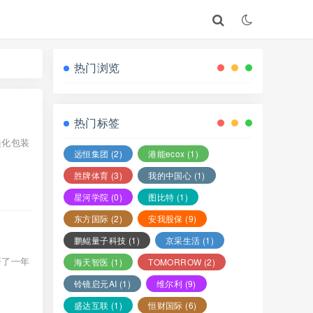
热门浏览
热门标签
美化包装
远恒集团
(2)
港能ecox
(1)
胜牌体育
(3)
我的中国心
(1)
星河学院
(0)
图比特
(1)
东方国际
(2)
安我股保
(9)
鹏鲲量子科技
(1)
京采生活
(1)
开了一年
海天智医
(1)
TOMORROW
(2)
铃镜启元AI
(1)
维尔利
(9)
盛达互联
(1)
恒财国际
(6)