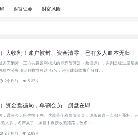
码
财富证券
财富风险
）大收割！账户被封、资金清零，已有多人血本无归！
丝务工酬劳、三方共赢盈利模式的鼎辉智算云（鼎盛源），实则是经过层层
粉丝劳务项目月收益可达 43%，还大肆鼓吹推广分红...
2个月前
5.37K
）资金盘骗局，单割会员，崩盘在即
族，震哥今天给你扒干净。这就是个彩票资金盘，说杀猪盘一点都不冤枉。
单割太多，名声臭了，操盘手直接收割跑路，改名“...
2个月前
2.89K