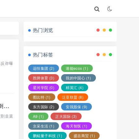
热门浏览
热门标签
诉反诈曝
远恒集团
(2)
港能ecox
(1)
胜牌体育
(3)
我的中国心
(1)
星河学院
(0)
精英汇
(4)
图比特
(1)
泛亚联盟
(8)
【中世研投量化】股票带单类资金盘骗局，限制会员提现，已进入崩盘跑路倒计时！
东方国际
(2)
安我股保
(9)
盖割韭菜
A9
(1)
正大国际
(3)
京采生活
(1)
海天智医
(1)
鹏鲲量子科技
(1)
盛吉商贸
(1)