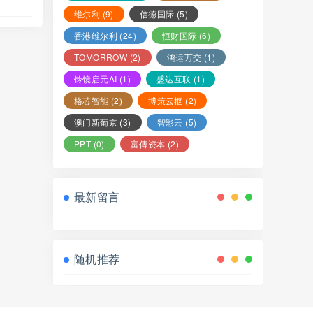
维尔利
(9)
信德国际
(5)
香港维尔利
(24)
恒财国际
(6)
TOMORROW
(2)
鸿运万交
(1)
铃镜启元AI
(1)
盛达互联
(1)
格芯智能
(2)
博策云枢
(2)
澳门新葡京
(3)
智彩云
(5)
PPT
(0)
富傳资本
(2)
最新留言
随机推荐