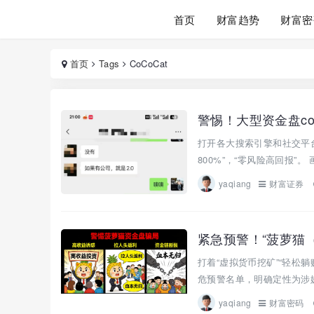
首页
财富趋势
财富密
首页
Tags
CoCoCat
打开各大搜索引擎和社交平台
800%”，“零风险高回报”
yaqiang
财富证券
紧急预警！“菠萝猫
打着“虚拟货币挖矿”“轻松
危预警名单，明确定性为涉嫌
yaqiang
财富密码