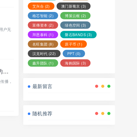
艾兴合
(2)
澳门新葡京
(3)
格芯智能
(2)
博策云枢
(2)
富傳资本
(2)
绿色空间
(3)
用户无
拜恩泰科
(1)
磐石BANDS
(3)
名旺集团
(8)
原子币
(1)
汉克时代
(22)
PPT
(0)
鑫升团队
(1)
海购国际
(3)
紧急预警！Cococat Web3菠萝猫骗局崩盘倒计时？拆穿“AI+区块链”外衣下的传销陷阱！
狂传播，
最新留言
随机推荐