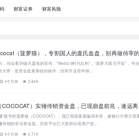
码
财富证券
财富风险
，你会看到铺天盖地的宣传：“Web3.0时代红利”，“菠萝大陆元宇宙”，“年
。 画大饼，是资金盘最基础的操作，但剥开这层华丽...
4个月前
3.84K
（COCOCAT）实锤传销资金盘，已现崩盘前兆，速远离
躺赚”旗号的菠萝猫（COCOCAT），现已彻底暴露骗局本质，被银行与警方双
传销的非法资金盘。目前平台已大面积出现用户提...
4个月前
2.71K