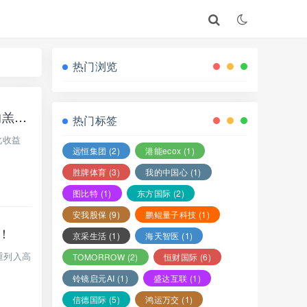
热门浏览
警惕！大型资金盘cococat（菠萝猫），专割国人的庞氏血盘，别再做待宰的羔羊。
热门标签
化收益
远恒集团
(2)
港能ecox
(1)
胜牌体育
(3)
我的中国心
(1)
图比特
(1)
东方国际
(2)
安我股保
(9)
鹏鲲量子科技
(1)
！
京采生活
(1)
海天智医
(1)
重列入高
TOMORROW
(2)
恒财国际
(6)
铃镜启元AI
(1)
盛达互联
(1)
信德国际
(5)
鸿运万交
(1)