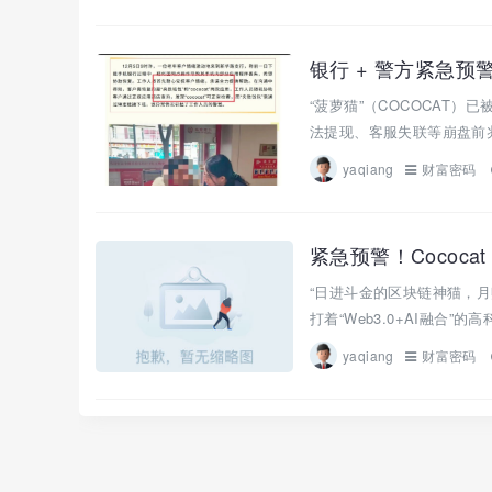
银行 + 警方紧急预警
“菠萝猫”（COCOCAT
法提现、客服失联等崩盘前兆
yaqiang
财富密码
“日进斗金的区块链神猫，月赚
打着“Web3.0+AI融合”
yaqiang
财富密码