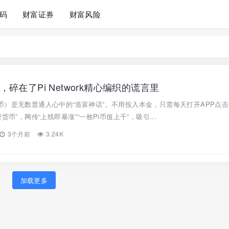
码
财富证券
财富风险
碎在了Pi Network精心编织的谎言里
k（派币）是无数普通人心中的“造富神话”。不用投入本金，只需每天打开APP点击
币”，网传“上线即暴涨”“一枚Pi币值上千”，吸引...
3个月前
3.24K
加载更多