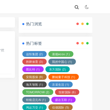
热门浏览
热门标签
“挖
远恒集团
(2)
港能ecox
(1)
胜牌体育
(3)
我的中国心
(1)
图比特
(1)
东方国际
(2)
安我股保
(9)
鹏鲲量子科技
(1)
海天智医
(1)
京采生活
(1)
TOMORROW
(2)
恒财国际
(6)
铃镜启元AI
(1)
盛达互联
(1)
鸿运万交
(1)
信德国际
(5)