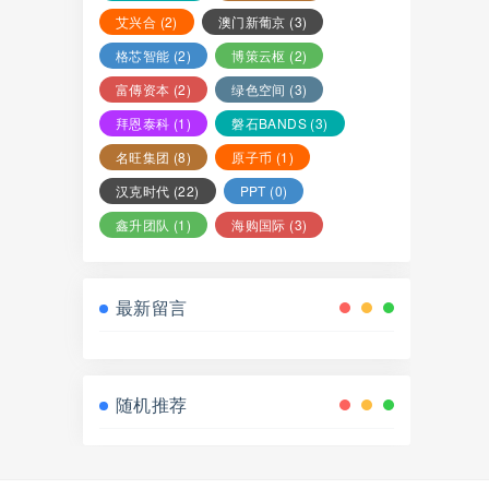
艾兴合
(2)
澳门新葡京
(3)
格芯智能
(2)
博策云枢
(2)
富傳资本
(2)
绿色空间
(3)
拜恩泰科
(1)
磐石BANDS
(3)
名旺集团
(8)
原子币
(1)
汉克时代
(22)
PPT
(0)
鑫升团队
(1)
海购国际
(3)
最新留言
随机推荐