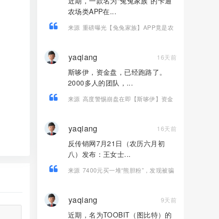
近期，一款名为“兔兔家族”的卡通
农场类APP在...
来源
重磅曝光【兔兔家族】APP竟是农
场伪装的资金盘骗局！
yaqiang
16天前
斯哆伊，资金盘，已经跑路了。
2000多人的团队，...
来源
高度警惕崩盘在即【斯哆伊】资金
盘骗局，2000多人1500万被单割杀猪！
yaqiang
16天前
反传销网7月21日（农历六月初
八）发布：王女士...
来源
7400元买一堆“熊胆粉”，发现被骗
连人都找不到——起底《我的中国心》
黄志伟如何掏空老人养老钱！
yaqiang
9天前
近期，名为TOOBIT（图比特）的