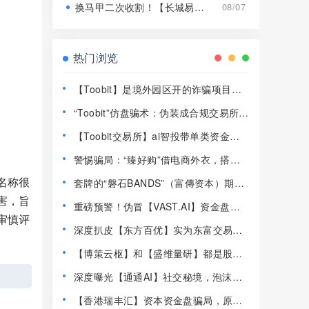
换马甲二次收割！【长城易趣】平移【康盛科技】又是致命骗局！
08/07
热门浏览
【Toobit】是境外园区开的诈骗项目，
高度预警，远离！
“Toobit”仿盘骗术：伪装成合规交易所，
以高息为饵行拉人头之实的传销资金盘
【Toobit交易所】ai智投带单类资金盘
骗局！
骗局，日收益高达2.8%，看见一定要远
警惕骗局：“臻好购”借电商外衣，搭建
离！
层级拉人头传销资金盘！
名称很
套牌的“磐石BANDS”（富傳资本）期货
带单类资金盘骗局，已经开始单割，即
害，旨
重磅预警！伪冒【VAST.AI】资金盘传
将崩盘跑路！
审慎评
销骗局曝光，千万别入坑！
深度扒皮【东方百优】实为东富交易所
换皮盘，收割套路一成不变，风险拉
【博策云枢】和【盛维量研】都是股票
满！
带单类资金盘骗局，即将崩盘跑路！
深度曝光【通通AI】社交秘境，泡沫堆
积半年，随时崩盘跑路！
【香港瑞丰汇】资本资金盘骗局，原拓