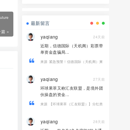
界资本，境外诈骗园区开的快割盘！
ure
最新留言
篇 »
yaqiang
24天前
近期，信德国际（天机阁）彩票带
单资金盘骗局...
来源
紧急预警！信德国际（天机阁）柬
埔寨老盘切勿二次收割！
yaqiang
27天前
环球果萃又称汇友联盟，是境外团
伙操盘的资金...
来源
【环球果萃（汇友联盟）】分红类
资金盘骗局，“维尔利”骗局的平移盘，要
崩盘跑路了…
yaqiang
28天前