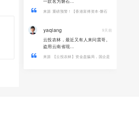
一款名为磐石...
来源
重磅预警！【香港富傅资本-磐石
BANDS】 纯属套牌虚假现货跟单盘，传
销收割套路曝光！
yaqiang
9天前
云投农林，最近又有人来问震哥。
盗用云南省现...
来源
【云投农林】资金盘骗局，国企是
假的，古树茶是假的，传销圈钱是真
的！