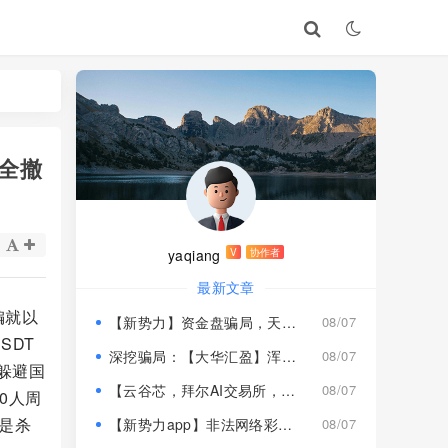
全撤
yaqiang
V
协作者
最新文章
编就以
【新势力】资金盘骗局，天宫国际和平娱乐的狗推换个马甲又来割韭菜！
08/07
SDT
深挖骗局：【大华汇盈】浑身造假，冒用演员充当总监，啼笑皆非！
08/07
躲避国
【云谷芯，拜尔AI交易所，塔吉跨境电商】这3个项目都是骗局，近期跑路跟即将崩盘收割，赶紧远离！
08/07
0人周
就是杀
【新势力app】非法网络彩票骗局，“天宫国际”和“和平娱乐”骗子搞的杀猪盘，远离！
08/07