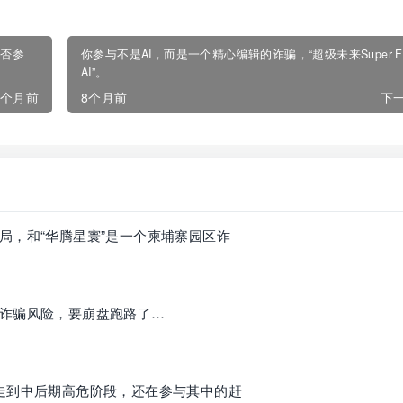
是否参
你参与不是AI，而是一个精心编辑的诈骗，“超级未来Super Fut
AI”。
8个月前
8个月前
下一
局，和“华腾星寰”是一个柬埔寨园区诈
诈骗风险，要崩盘跑路了…
走到中后期高危阶段，还在参与其中的赶