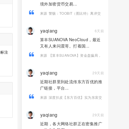
境外加密货币交易...
来源
警惕：TOOBIT（图比特）离岸交
易所层层陷阱！牌照造假、盈利锁仓、
杀猪盘疯狂收割国内投资者
yaqiang
6天前
算丰SUANOVA NeoCloud，最近
又有人来问震哥。打着国...
上标注
来源
【算丰SUANOVA】资金盘骗局，
国产AI算力是假的，拉人头圈钱是真
的！
yaqiang
29天前
近期社群里到处流传东方百优的推
广链接，平台...
来源
深度扒皮【东方百优】实为东富交
易所换皮盘，收割套路一成不变，风险
拉满！！
yaqiang
29天前
近期，各大网络社群正在密集推广