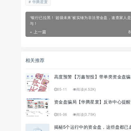
华腾星寰
“银行已拉黑！‘超级未来’被实锤为非法资金盘，速查家人
与！
« 上一篇
相关推荐
高度预警【万鑫智投】带单类资金盘骗
05-11
阅读(4.52K)
资金盘骗局【华腾星寰】反诈中心提醒
05-06
阅读(3.75K)
揭秘5个运行中的资金盘，这些盘都已