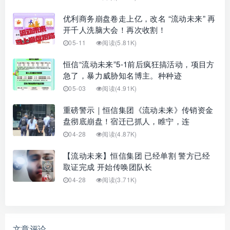
优利商务崩盘卷走上亿，改名 “流动未来” 再
开千人洗脑大会！再次收割！
05-11
阅读(5.81K)
恒信“流动未来”5-1前后疯狂搞活动，项目方
急了，暴力威胁知名博主。种种迹
05-03
阅读(4.91K)
重磅警示｜恒信集团《流动未来》传销资金
盘彻底崩盘！宿迁已抓人，睢宁，连
04-28
阅读(4.87K)
【流动未来】恒信集团 已经单割 警方已经
取证完成 开始传唤团队长
04-28
阅读(3.71K)
文章评论