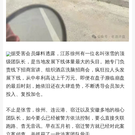
据受害会员爆料透露，江苏徐州有一位名叫张雪的顶
级团队长，是当地发展下线体量最大的头目。她专门负
责线下招商宣讲、组织酒店洗脑招商会，疯狂拉人头发
展下线，从中牟利高达上千万元。即便在盘子濒临崩盘
的最后时刻，她依旧还在大肆造势，不断诱导会员加大
投入、复投加仓。
不止是张雪，徐州、连云港、宿迁以及安徽多地的核心
团队长，如今要么已经被警方依法控制，要么直接失联
跑路、杳无音讯。早在五月初，宿迁警方就已经对此案
立案侦查，并抓获了一批涉案团队骨干。