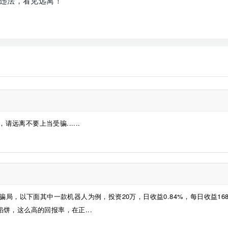
违法，看见远离！
远离不要上当受骗......
局，以下面其中一款机器人为例，投资20万，日收益0.84%，每日收益168
馅饼，这么高的回报率，在正...