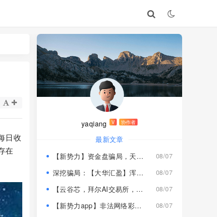
yaqiang
V
协作者
每日收
最新文章
存在
【新势力】资金盘骗局，天宫国际和平娱乐的狗推换个马甲又来割韭菜！
08/07
深挖骗局：【大华汇盈】浑身造假，冒用演员充当总监，啼笑皆非！
08/07
【云谷芯，拜尔AI交易所，塔吉跨境电商】这3个项目都是骗局，近期跑路跟即将崩盘收割，赶紧远离！
08/07
【新势力app】非法网络彩票骗局，“天宫国际”和“和平娱乐”骗子搞的杀猪盘，远离！
08/07