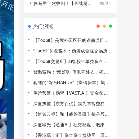
换马甲二次收割！【长城易趣】平移【康盛科技】又是致命骗局！
08/07
热门浏览
【Toobit】是境外园区开的诈骗项目，
高度预警，远离！
“Toobit”仿盘骗术：伪装成合规交易所，
以高息为饵行拉人头之实的传销资金盘
【Toobit交易所】ai智投带单类资金盘
骗局！
骗局，日收益高达2.8%，看见一定要远
警惕骗局：“臻好购”借电商外衣，搭建
离！
层级拉人头传销资金盘！
套牌的“磐石BANDS”（富傳资本）期货
带单类资金盘骗局，已经开始单割，即
重磅预警！伪冒【VAST.AI】资金盘传
将崩盘跑路！
销骗局曝光，千万别入坑！
深度扒皮【东方百优】实为东富交易所
换皮盘，收割套路一成不变，风险拉
【博策云枢】和【盛维量研】都是股票
满！
带单类资金盘骗局，即将崩盘跑路！
深度曝光【通通AI】社交秘境，泡沫堆
积半年，随时崩盘跑路！
【香港瑞丰汇】资本资金盘骗局，原拓