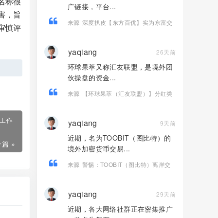
名称很
广链接，平台...
害，旨
来源
深度扒皮【东方百优】实为东富交
审慎评
易所换皮盘，收割套路一成不变，风险
拉满！！
yaqiang
26天前
环球果萃又称汇友联盟，是境外团
伙操盘的资金...
来源
【环球果萃（汇友联盟）】分红类
资金盘骗局，“维尔利”骗局的平移盘，要
崩盘跑路了…
、工作
yaqiang
9天前
近期，名为TOOBIT（图比特）的
篇 »
境外加密货币交易...
来源
警惕：TOOBIT（图比特）离岸交
易所层层陷阱！牌照造假、盈利锁仓、
杀猪盘疯狂收割国内投资者
yaqiang
29天前
近期，各大网络社群正在密集推广