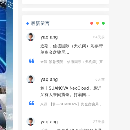
界资本，境外诈骗园区开的快割盘！
最新留言
yaqiang
24天前
近期，信德国际（天机阁）彩票带
单资金盘骗局...
来源
紧急预警！信德国际（天机阁）柬
埔寨老盘切勿二次收割！
yaqiang
6天前
算丰SUANOVA NeoCloud，最近
又有人来问震哥。打着国...
来源
【算丰SUANOVA】资金盘骗局，
国产AI算力是假的，拉人头圈钱是真
的！
yaqiang
27天前