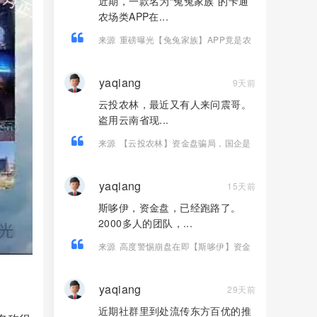
近期，一款名为“兔兔家族”的卡通
农场类APP在...
来源
重磅曝光【兔兔家族】APP竟是农
场伪装的资金盘骗局！
yaqiang
9天前
云投农林，最近又有人来问震哥。
盗用云南省现...
来源
【云投农林】资金盘骗局，国企是
假的，古树茶是假的，传销圈钱是真
的！
yaqiang
15天前
斯哆伊，资金盘，已经跑路了。
2000多人的团队，...
来源
高度警惕崩盘在即【斯哆伊】资金
盘骗局，2000多人1500万被单割杀猪！
yaqiang
29天前
近期社群里到处流传东方百优的推