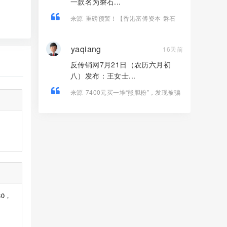
一款名为磐石...
来源
重磅预警！【香港富傅资本-磐石
BANDS】 纯属套牌虚假现货跟单盘，传
销收割套路曝光！
yaqiang
16天前
反传销网7月21日（农历六月初
八）发布：王女士...
来源
7400元买一堆“熊胆粉”，发现被骗
连人都找不到——起底《我的中国心》
黄志伟如何掏空老人养老钱！
0，