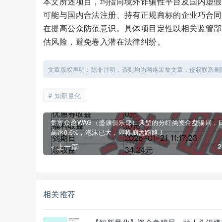
本文所述项目，均指向境外诈骗性平台及国内虚假
可能与国内合法注册、持有正规商标的企业巧合同
在提高公众防范意识。具体项目定性以相关监管部
估风险，避免卷入潜在法律纠纷。
文章版权声明：除非注明，否则均为网络采集文章，侵权联系删
知新量化
集富众盈WAG（盛康俱乐部）典型的分红类资金盘骗局，
高达0.6%，泡沫已大，即将崩盘跑路！
« 上一篇
相关推荐