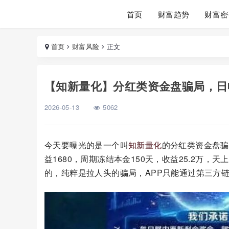
首页
财富趋势
财富密
首页
财富风险
正文
【知新量化】分红类资金盘骗局，日收益
2026-05-13
5062
今天要曝光的是一个叫
知新量化
的分红类资金盘骗
益1680，周期冻结本金150天，收益25.2万
的，纯粹是拉人头的骗局，APP只能通过第三方链