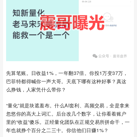
先算笔账。日收益1%，一年翻37倍。你投1万变37万，
巴菲特都得喊你一声大哥。天底下哪有这种好事？真这
么挣钱，人家凭什么带你？
“量化”就是块遮羞布。什么AI套利、高频交易，全是拿来
忽悠你的高大上词汇。后台改几个数字，让你看着账户
里的“收益”傻乐。正经量化团队在正规交易所拼命干，一
年也就挣个百分之二三十。你信他们日赚1%？