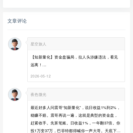
文章评论
星空旅人
【知新量化】资金盘骗局，拉人头涉嫌违法，看见
远离！...
2026-05-12
夜色微光
最近好多人问震哥“知新量化”，说日收益1%到2%，
稳赚不赔。震哥再说一遍，这就是典型的资金盘，
赶紧收手。先算笔账。日收益1%，一年翻37倍。你
投1万变37万，巴菲特都得喊你一声大哥。天底下...